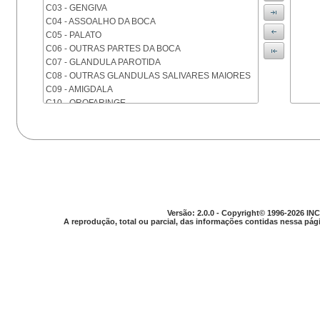
C03 - GENGIVA
C04 - ASSOALHO DA BOCA
C05 - PALATO
C06 - OUTRAS PARTES DA BOCA
C07 - GLANDULA PAROTIDA
C08 - OUTRAS GLANDULAS SALIVARES MAIORES
C09 - AMIGDALA
C10 - OROFARINGE
C11 - NASOFARINGE
C12 - SEIO PIRIFORME
C13 - HIPOFARINGE
C14 - LOCALIZACOES MAL DEFINIDAS DA FARINGE
C15 - ESOFAGO
C16 - ESTOMAGO
C17 - INTESTINO DELGADO
C18 - COLON
Versão: 2.0.0 - Copyright© 1996-2026 INC
A reprodução, total ou parcial, das informações contidas nessa pági
C19 - JUNCAO RETOSSIGMOIDE
C20 - RETO
C21 - ANUS E CANAL ANAL
C22 - FIGADO E VIAS BILIARES INTRA-HEPATICAS
C23 - VESICULA BILIAR
C24 - OUTRAS PARTES DAS VIAS BILIARES
C25 - PANCREAS