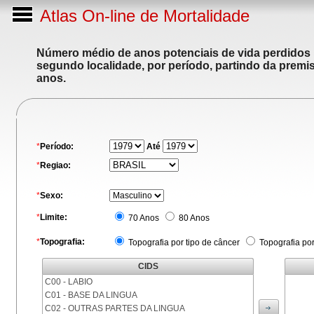
Atlas On-line de Mortalidade
Número médio de anos potenciais de vida perdidos p
segundo localidade, por período, partindo da premis
anos.
*
Período:
Até
*
Regiao:
*
Sexo:
*
Limite:
70 Anos
80 Anos
*
Topografia:
Topografia por tipo de câncer
Topografia po
CIDS
C00 - LABIO
C01 - BASE DA LINGUA
C02 - OUTRAS PARTES DA LINGUA