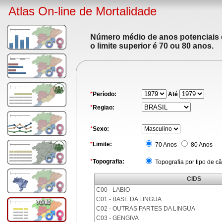
Atlas On-line de Mortalidade
Número médio de anos potenciais de
o limite superior é 70 ou 80 anos.
*
Período:
Até
*
Regiao:
*
Sexo:
*
Limite:
70 Anos
80 Anos
*
Topografia:
Topografia por tipo de c
CIDS
C00 - LABIO
C01 - BASE DA LINGUA
C02 - OUTRAS PARTES DA LINGUA
C03 - GENGIVA