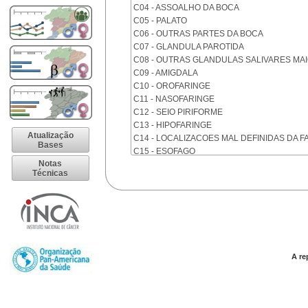
C04 - ASSOALHO DA BOCA
C05 - PALATO
C06 - OUTRAS PARTES DA BOCA
C07 - GLANDULA PAROTIDA
C08 - OUTRAS GLANDULAS SALIVARES MA
C09 - AMIGDALA
C10 - OROFARINGE
C11 - NASOFARINGE
C12 - SEIO PIRIFORME
C13 - HIPOFARINGE
Atualização
C14 - LOCALIZACOES MAL DEFINIDAS DA F
Bases
C15 - ESOFAGO
Notas
C16 - ESTOMAGO
Técnicas
C17 - INTESTINO DELGADO
C18 - COLON
C19 - JUNCAO RETOSSIGMOIDE
C20 - RETO
C21 - ANUS E CANAL ANAL
C22 - FIGADO E VIAS BILIARES INTRA-HEPA
C23 - VESICULA BILIAR
A re
C24 - OUTRAS PARTES DAS VIAS BILIARES
C25 - PANCREAS
C26 - LOCALIZACOES MAL DEFINIDAS NO 