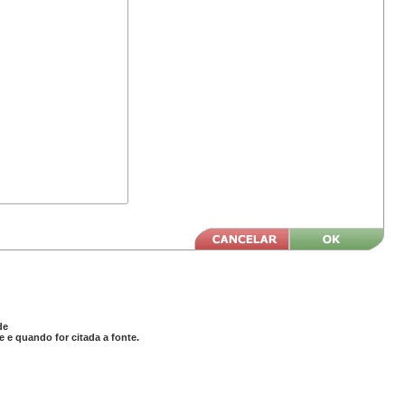
de
 e quando for citada a fonte.