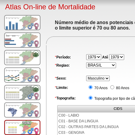
Atlas On-line de Mortalidade
Número médio de anos potenciais de
o limite superior é 70 ou 80 anos.
*
Período:
Até
*
Regiao:
*
Sexo:
*
Limite:
70 Anos
80 Anos
*
Topografia:
Topografia por tipo de c
CIDS
C00 - LABIO
C01 - BASE DA LINGUA
C02 - OUTRAS PARTES DA LINGUA
C03 - GENGIVA