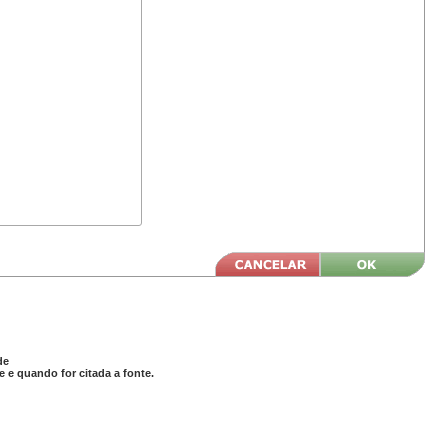
de
 e quando for citada a fonte.