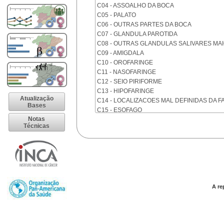
C04 - ASSOALHO DA BOCA
C05 - PALATO
C06 - OUTRAS PARTES DA BOCA
C07 - GLANDULA PAROTIDA
C08 - OUTRAS GLANDULAS SALIVARES MA
C09 - AMIGDALA
C10 - OROFARINGE
C11 - NASOFARINGE
C12 - SEIO PIRIFORME
C13 - HIPOFARINGE
Atualização
C14 - LOCALIZACOES MAL DEFINIDAS DA F
Bases
C15 - ESOFAGO
Notas
C16 - ESTOMAGO
Técnicas
C17 - INTESTINO DELGADO
C18 - COLON
C19 - JUNCAO RETOSSIGMOIDE
C20 - RETO
C21 - ANUS E CANAL ANAL
C22 - FIGADO E VIAS BILIARES INTRA-HEPA
C23 - VESICULA BILIAR
A re
C24 - OUTRAS PARTES DAS VIAS BILIARES
C25 - PANCREAS
C26 - LOCALIZACOES MAL DEFINIDAS NO 