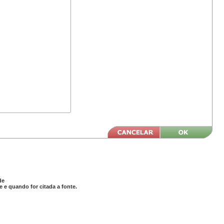
de
 e quando for citada a fonte.