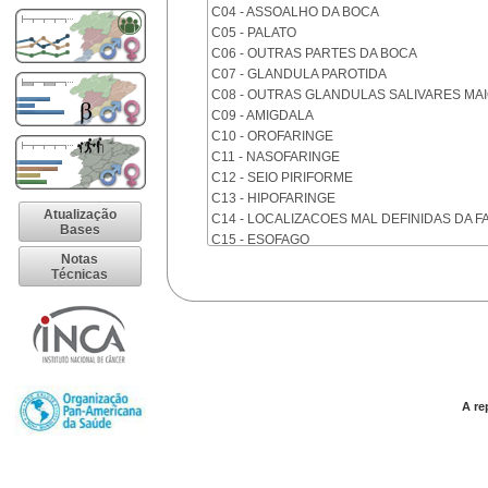
C04 - ASSOALHO DA BOCA
C05 - PALATO
C06 - OUTRAS PARTES DA BOCA
C07 - GLANDULA PAROTIDA
C08 - OUTRAS GLANDULAS SALIVARES MA
C09 - AMIGDALA
C10 - OROFARINGE
C11 - NASOFARINGE
C12 - SEIO PIRIFORME
C13 - HIPOFARINGE
Atualização
C14 - LOCALIZACOES MAL DEFINIDAS DA F
Bases
C15 - ESOFAGO
Notas
C16 - ESTOMAGO
Técnicas
C17 - INTESTINO DELGADO
C18 - COLON
C19 - JUNCAO RETOSSIGMOIDE
C20 - RETO
C21 - ANUS E CANAL ANAL
C22 - FIGADO E VIAS BILIARES INTRA-HEPA
C23 - VESICULA BILIAR
A re
C24 - OUTRAS PARTES DAS VIAS BILIARES
C25 - PANCREAS
C26 - LOCALIZACOES MAL DEFINIDAS NO 