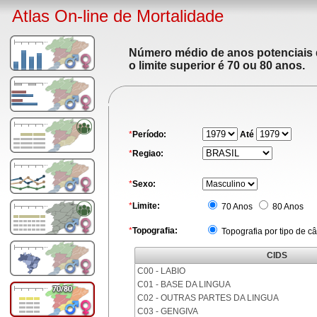
Atlas On-line de Mortalidade
Número médio de anos potenciais de
o limite superior é 70 ou 80 anos.
*
Período:
Até
*
Regiao:
*
Sexo:
*
Limite:
70 Anos
80 Anos
*
Topografia:
Topografia por tipo de c
CIDS
C00 - LABIO
C01 - BASE DA LINGUA
C02 - OUTRAS PARTES DA LINGUA
C03 - GENGIVA