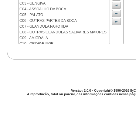
C03 - GENGIVA
C04 - ASSOALHO DA BOCA
C05 - PALATO
C06 - OUTRAS PARTES DA BOCA
C07 - GLANDULA PAROTIDA
C08 - OUTRAS GLANDULAS SALIVARES MAIORES
C09 - AMIGDALA
C10 - OROFARINGE
C11 - NASOFARINGE
C12 - SEIO PIRIFORME
C13 - HIPOFARINGE
C14 - LOCALIZACOES MAL DEFINIDAS DA FARINGE
C15 - ESOFAGO
C16 - ESTOMAGO
C17 - INTESTINO DELGADO
C18 - COLON
Versão: 2.0.0 - Copyright© 1996-2026 INC
A reprodução, total ou parcial, das informações contidas nessa pági
C19 - JUNCAO RETOSSIGMOIDE
C20 - RETO
C21 - ANUS E CANAL ANAL
C22 - FIGADO E VIAS BILIARES INTRA-HEPATICAS
C23 - VESICULA BILIAR
C24 - OUTRAS PARTES DAS VIAS BILIARES
C25 - PANCREAS