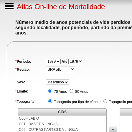
Atlas On-line de Mortalidade
Número médio de anos potenciais de vida perdidos p
segundo localidade, por período, partindo da premis
anos.
*
Período:
Até
*
Regiao:
*
Sexo:
*
Limite:
70 Anos
80 Anos
*
Topografia:
Topografia por tipo de câncer
Topografia po
CIDS
C00 - LABIO
C01 - BASE DA LINGUA
C02 - OUTRAS PARTES DA LINGUA