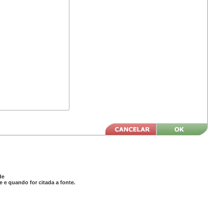
de
 e quando for citada a fonte.