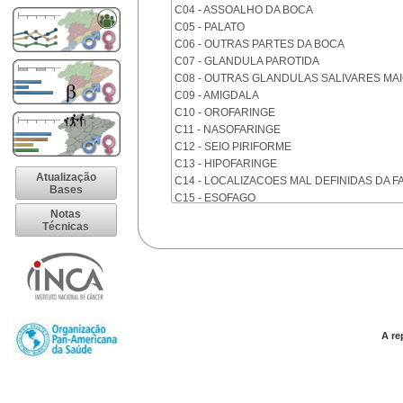
C04 - ASSOALHO DA BOCA
C05 - PALATO
C06 - OUTRAS PARTES DA BOCA
C07 - GLANDULA PAROTIDA
C08 - OUTRAS GLANDULAS SALIVARES MA
C09 - AMIGDALA
C10 - OROFARINGE
C11 - NASOFARINGE
C12 - SEIO PIRIFORME
C13 - HIPOFARINGE
Atualização
C14 - LOCALIZACOES MAL DEFINIDAS DA F
Bases
C15 - ESOFAGO
Notas
C16 - ESTOMAGO
Técnicas
C17 - INTESTINO DELGADO
C18 - COLON
C19 - JUNCAO RETOSSIGMOIDE
C20 - RETO
C21 - ANUS E CANAL ANAL
C22 - FIGADO E VIAS BILIARES INTRA-HEPA
C23 - VESICULA BILIAR
A re
C24 - OUTRAS PARTES DAS VIAS BILIARES
C25 - PANCREAS
C26 - LOCALIZACOES MAL DEFINIDAS NO 