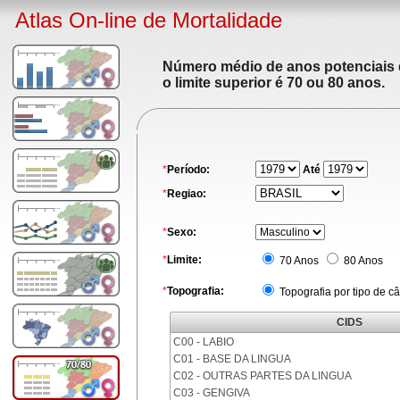
Atlas On-line de Mortalidade
Número médio de anos potenciais de
o limite superior é 70 ou 80 anos.
*
Período:
Até
*
Regiao:
*
Sexo:
*
Limite:
70 Anos
80 Anos
*
Topografia:
Topografia por tipo de c
CIDS
C00 - LABIO
C01 - BASE DA LINGUA
C02 - OUTRAS PARTES DA LINGUA
C03 - GENGIVA