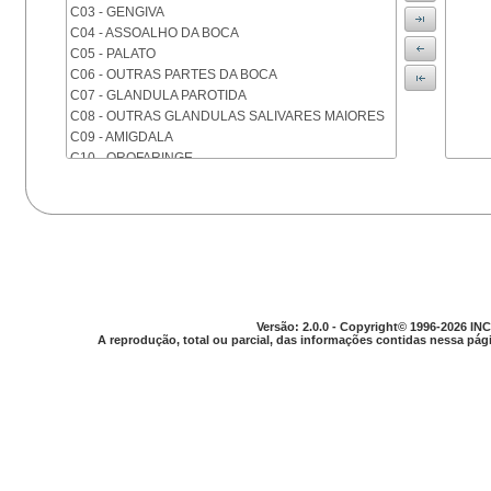
C03 - GENGIVA
C04 - ASSOALHO DA BOCA
C05 - PALATO
C06 - OUTRAS PARTES DA BOCA
C07 - GLANDULA PAROTIDA
C08 - OUTRAS GLANDULAS SALIVARES MAIORES
C09 - AMIGDALA
C10 - OROFARINGE
C11 - NASOFARINGE
C12 - SEIO PIRIFORME
C13 - HIPOFARINGE
C14 - LOCALIZACOES MAL DEFINIDAS DA FARINGE
C15 - ESOFAGO
C16 - ESTOMAGO
C17 - INTESTINO DELGADO
C18 - COLON
Versão: 2.0.0 - Copyright© 1996-2026 INC
A reprodução, total ou parcial, das informações contidas nessa pági
C19 - JUNCAO RETOSSIGMOIDE
C20 - RETO
C21 - ANUS E CANAL ANAL
C22 - FIGADO E VIAS BILIARES INTRA-HEPATICAS
C23 - VESICULA BILIAR
C24 - OUTRAS PARTES DAS VIAS BILIARES
C25 - PANCREAS