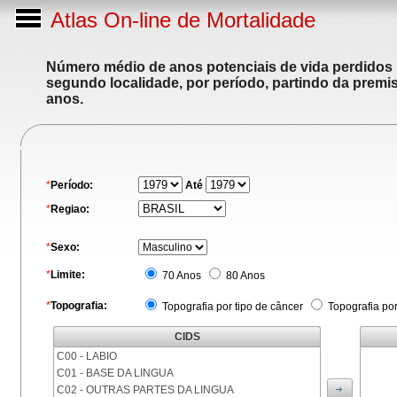
Atlas On-line de Mortalidade
Número médio de anos potenciais de vida perdidos p
segundo localidade, por período, partindo da premis
anos.
*
Período:
Até
*
Regiao:
*
Sexo:
*
Limite:
70 Anos
80 Anos
*
Topografia:
Topografia por tipo de câncer
Topografia po
CIDS
C00 - LABIO
C01 - BASE DA LINGUA
C02 - OUTRAS PARTES DA LINGUA