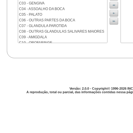
C03 - GENGIVA
C04 - ASSOALHO DA BOCA
C05 - PALATO
C06 - OUTRAS PARTES DA BOCA
C07 - GLANDULA PAROTIDA
C08 - OUTRAS GLANDULAS SALIVARES MAIORES
C09 - AMIGDALA
C10 - OROFARINGE
C11 - NASOFARINGE
C12 - SEIO PIRIFORME
C13 - HIPOFARINGE
C14 - LOCALIZACOES MAL DEFINIDAS DA FARINGE
C15 - ESOFAGO
C16 - ESTOMAGO
C17 - INTESTINO DELGADO
C18 - COLON
Versão: 2.0.0 - Copyright© 1996-2026 INC
A reprodução, total ou parcial, das informações contidas nessa pági
C19 - JUNCAO RETOSSIGMOIDE
C20 - RETO
C21 - ANUS E CANAL ANAL
C22 - FIGADO E VIAS BILIARES INTRA-HEPATICAS
C23 - VESICULA BILIAR
C24 - OUTRAS PARTES DAS VIAS BILIARES
C25 - PANCREAS