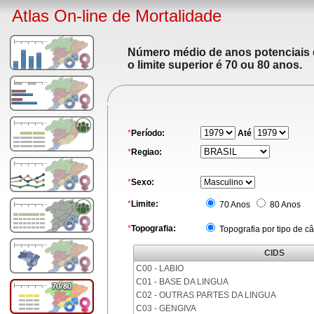
Atlas On-line de Mortalidade
Número médio de anos potenciais de
o limite superior é 70 ou 80 anos.
*
Período:
Até
*
Regiao:
*
Sexo:
*
Limite:
70 Anos
80 Anos
*
Topografia:
Topografia por tipo de c
CIDS
C00 - LABIO
C01 - BASE DA LINGUA
C02 - OUTRAS PARTES DA LINGUA
C03 - GENGIVA