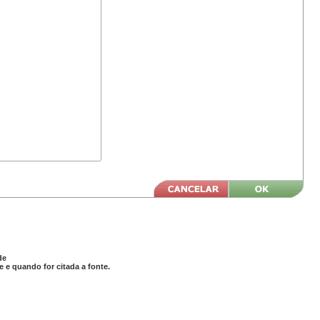
de
 e quando for citada a fonte.