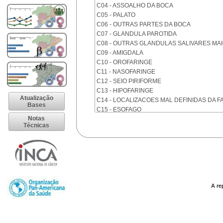
C04 - ASSOALHO DA BOCA
C05 - PALATO
C06 - OUTRAS PARTES DA BOCA
C07 - GLANDULA PAROTIDA
C08 - OUTRAS GLANDULAS SALIVARES MA
C09 - AMIGDALA
C10 - OROFARINGE
C11 - NASOFARINGE
C12 - SEIO PIRIFORME
C13 - HIPOFARINGE
Atualização
C14 - LOCALIZACOES MAL DEFINIDAS DA F
Bases
C15 - ESOFAGO
Notas
C16 - ESTOMAGO
Técnicas
C17 - INTESTINO DELGADO
C18 - COLON
C19 - JUNCAO RETOSSIGMOIDE
C20 - RETO
C21 - ANUS E CANAL ANAL
C22 - FIGADO E VIAS BILIARES INTRA-HEPA
C23 - VESICULA BILIAR
A re
C24 - OUTRAS PARTES DAS VIAS BILIARES
C25 - PANCREAS
C26 - LOCALIZACOES MAL DEFINIDAS NO 