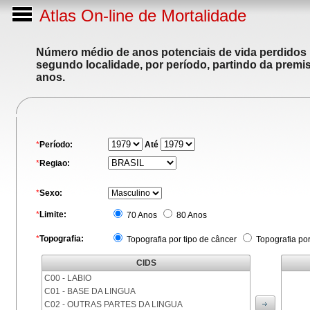
Atlas On-line de Mortalidade
Número médio de anos potenciais de vida perdidos p
segundo localidade, por período, partindo da premis
anos.
*
Período:
Até
*
Regiao:
*
Sexo:
*
Limite:
70 Anos
80 Anos
*
Topografia:
Topografia por tipo de câncer
Topografia po
CIDS
C00 - LABIO
C01 - BASE DA LINGUA
C02 - OUTRAS PARTES DA LINGUA