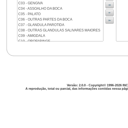
C03 - GENGIVA
C04 - ASSOALHO DA BOCA
C05 - PALATO
C06 - OUTRAS PARTES DA BOCA
C07 - GLANDULA PAROTIDA
C08 - OUTRAS GLANDULAS SALIVARES MAIORES
C09 - AMIGDALA
C10 - OROFARINGE
C11 - NASOFARINGE
C12 - SEIO PIRIFORME
C13 - HIPOFARINGE
C14 - LOCALIZACOES MAL DEFINIDAS DA FARINGE
C15 - ESOFAGO
C16 - ESTOMAGO
C17 - INTESTINO DELGADO
C18 - COLON
Versão: 2.0.0 - Copyright© 1996-2026 INC
A reprodução, total ou parcial, das informações contidas nessa pági
C19 - JUNCAO RETOSSIGMOIDE
C20 - RETO
C21 - ANUS E CANAL ANAL
C22 - FIGADO E VIAS BILIARES INTRA-HEPATICAS
C23 - VESICULA BILIAR
C24 - OUTRAS PARTES DAS VIAS BILIARES
C25 - PANCREAS