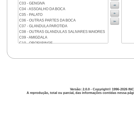
C03 - GENGIVA
C04 - ASSOALHO DA BOCA
C05 - PALATO
C06 - OUTRAS PARTES DA BOCA
C07 - GLANDULA PAROTIDA
C08 - OUTRAS GLANDULAS SALIVARES MAIORES
C09 - AMIGDALA
C10 - OROFARINGE
C11 - NASOFARINGE
C12 - SEIO PIRIFORME
C13 - HIPOFARINGE
C14 - LOCALIZACOES MAL DEFINIDAS DA FARINGE
C15 - ESOFAGO
C16 - ESTOMAGO
C17 - INTESTINO DELGADO
C18 - COLON
Versão: 2.0.0 - Copyright© 1996-2026 INC
A reprodução, total ou parcial, das informações contidas nessa pági
C19 - JUNCAO RETOSSIGMOIDE
C20 - RETO
C21 - ANUS E CANAL ANAL
C22 - FIGADO E VIAS BILIARES INTRA-HEPATICAS
C23 - VESICULA BILIAR
C24 - OUTRAS PARTES DAS VIAS BILIARES
C25 - PANCREAS