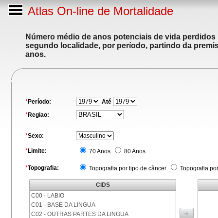
Atlas On-line de Mortalidade
Número médio de anos potenciais de vida perdidos p
segundo localidade, por período, partindo da premis
anos.
*
Período:
Até
*
Regiao:
*
Sexo:
*
Limite:
70 Anos
80 Anos
*
Topografia:
Topografia por tipo de câncer
Topografia po
CIDS
C00 - LABIO
C01 - BASE DA LINGUA
C02 - OUTRAS PARTES DA LINGUA