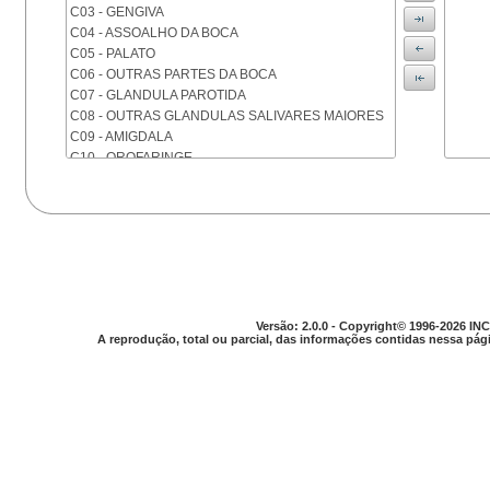
C03 - GENGIVA
C04 - ASSOALHO DA BOCA
C05 - PALATO
C06 - OUTRAS PARTES DA BOCA
C07 - GLANDULA PAROTIDA
C08 - OUTRAS GLANDULAS SALIVARES MAIORES
C09 - AMIGDALA
C10 - OROFARINGE
C11 - NASOFARINGE
C12 - SEIO PIRIFORME
C13 - HIPOFARINGE
C14 - LOCALIZACOES MAL DEFINIDAS DA FARINGE
C15 - ESOFAGO
C16 - ESTOMAGO
C17 - INTESTINO DELGADO
C18 - COLON
Versão: 2.0.0 - Copyright© 1996-2026 INC
A reprodução, total ou parcial, das informações contidas nessa pági
C19 - JUNCAO RETOSSIGMOIDE
C20 - RETO
C21 - ANUS E CANAL ANAL
C22 - FIGADO E VIAS BILIARES INTRA-HEPATICAS
C23 - VESICULA BILIAR
C24 - OUTRAS PARTES DAS VIAS BILIARES
C25 - PANCREAS