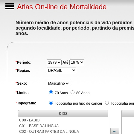
Atlas On-line de Mortalidade
Número médio de anos potenciais de vida perdidos p
segundo localidade, por período, partindo da premis
anos.
*
Período:
Até
*
Regiao:
*
Sexo:
*
Limite:
70 Anos
80 Anos
*
Topografia:
Topografia por tipo de câncer
Topografia po
CIDS
C00 - LABIO
C01 - BASE DA LINGUA
C02 - OUTRAS PARTES DA LINGUA