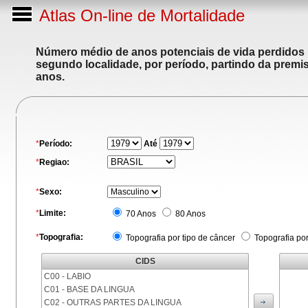
Atlas On-line de Mortalidade
Número médio de anos potenciais de vida perdidos p
segundo localidade, por período, partindo da premis
anos.
*
Período:
Até
*
Regiao:
*
Sexo:
*
Limite:
70 Anos
80 Anos
*
Topografia:
Topografia por tipo de câncer
Topografia po
CIDS
C00 - LABIO
C01 - BASE DA LINGUA
C02 - OUTRAS PARTES DA LINGUA