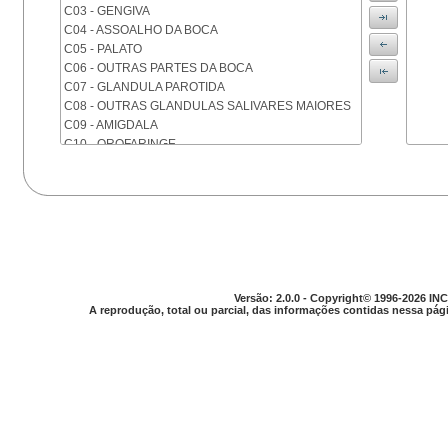
C03 - GENGIVA
C04 - ASSOALHO DA BOCA
C05 - PALATO
C06 - OUTRAS PARTES DA BOCA
C07 - GLANDULA PAROTIDA
C08 - OUTRAS GLANDULAS SALIVARES MAIORES
C09 - AMIGDALA
C10 - OROFARINGE
C11 - NASOFARINGE
C12 - SEIO PIRIFORME
C13 - HIPOFARINGE
C14 - LOCALIZACOES MAL DEFINIDAS DA FARINGE
C15 - ESOFAGO
C16 - ESTOMAGO
C17 - INTESTINO DELGADO
C18 - COLON
Versão: 2.0.0 - Copyright© 1996-2026 INC
A reprodução, total ou parcial, das informações contidas nessa pági
C19 - JUNCAO RETOSSIGMOIDE
C20 - RETO
C21 - ANUS E CANAL ANAL
C22 - FIGADO E VIAS BILIARES INTRA-HEPATICAS
C23 - VESICULA BILIAR
C24 - OUTRAS PARTES DAS VIAS BILIARES
C25 - PANCREAS