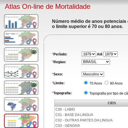
Atlas On-line de Mortalidade
Número médio de anos potenciais de
o limite superior é 70 ou 80 anos.
*
Período:
Até
*
Regiao:
*
Sexo:
*
Limite:
70 Anos
80 Anos
*
Topografia:
Topografia por tipo de c
CIDS
C00 - LABIO
C01 - BASE DA LINGUA
C02 - OUTRAS PARTES DA LINGUA
C03 - GENGIVA