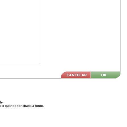
de
 e quando for citada a fonte.