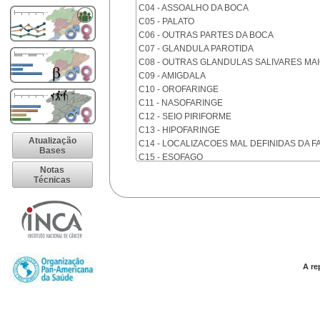
C04 - ASSOALHO DA BOCA
C05 - PALATO
C06 - OUTRAS PARTES DA BOCA
C07 - GLANDULA PAROTIDA
C08 - OUTRAS GLANDULAS SALIVARES MA
C09 - AMIGDALA
C10 - OROFARINGE
C11 - NASOFARINGE
C12 - SEIO PIRIFORME
C13 - HIPOFARINGE
Atualização
C14 - LOCALIZACOES MAL DEFINIDAS DA F
Bases
C15 - ESOFAGO
Notas
C16 - ESTOMAGO
Técnicas
C17 - INTESTINO DELGADO
C18 - COLON
C19 - JUNCAO RETOSSIGMOIDE
C20 - RETO
C21 - ANUS E CANAL ANAL
C22 - FIGADO E VIAS BILIARES INTRA-HEPA
C23 - VESICULA BILIAR
A re
C24 - OUTRAS PARTES DAS VIAS BILIARES
C25 - PANCREAS
C26 - LOCALIZACOES MAL DEFINIDAS NO 