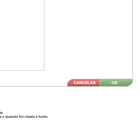
de
 e quando for citada a fonte.