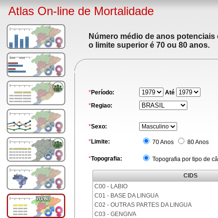
Atlas On-line de Mortalidade
Número médio de anos potenciais de
o limite superior é 70 ou 80 anos.
*
Período:
Até
*
Regiao:
*
Sexo:
*
Limite:
70 Anos
80 Anos
*
Topografia:
Topografia por tipo de c
CIDS
C00 - LABIO
C01 - BASE DA LINGUA
C02 - OUTRAS PARTES DA LINGUA
C03 - GENGIVA