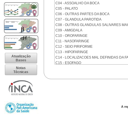
C04 - ASSOALHO DA BOCA
C05 - PALATO
C06 - OUTRAS PARTES DA BOCA
C07 - GLANDULA PAROTIDA
C08 - OUTRAS GLANDULAS SALIVARES MA
C09 - AMIGDALA
C10 - OROFARINGE
C11 - NASOFARINGE
C12 - SEIO PIRIFORME
C13 - HIPOFARINGE
Atualização
C14 - LOCALIZACOES MAL DEFINIDAS DA F
Bases
C15 - ESOFAGO
Notas
C16 - ESTOMAGO
Técnicas
C17 - INTESTINO DELGADO
C18 - COLON
C19 - JUNCAO RETOSSIGMOIDE
C20 - RETO
C21 - ANUS E CANAL ANAL
C22 - FIGADO E VIAS BILIARES INTRA-HEPA
C23 - VESICULA BILIAR
A re
C24 - OUTRAS PARTES DAS VIAS BILIARES
C25 - PANCREAS
C26 - LOCALIZACOES MAL DEFINIDAS NO 