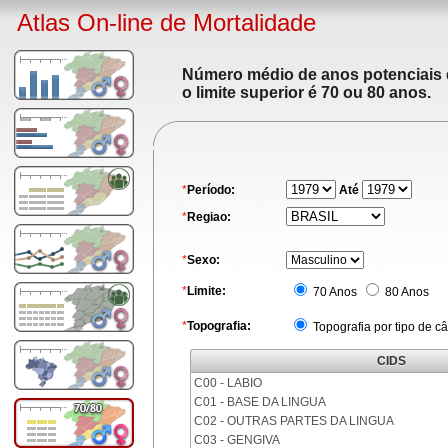
Atlas On-line de Mortalidade
Número médio de anos potenciais de
o limite superior é 70 ou 80 anos.
*
Período:
Até
*
Regiao:
*
Sexo:
*
Limite:
70 Anos
80 Anos
*
Topografia:
Topografia por tipo de c
CIDS
C00 - LABIO
C01 - BASE DA LINGUA
C02 - OUTRAS PARTES DA LINGUA
C03 - GENGIVA