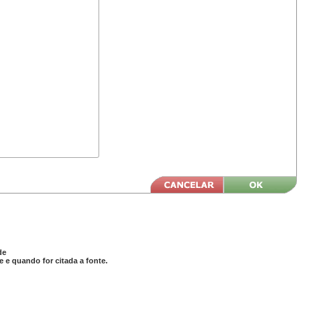
de
 e quando for citada a fonte.