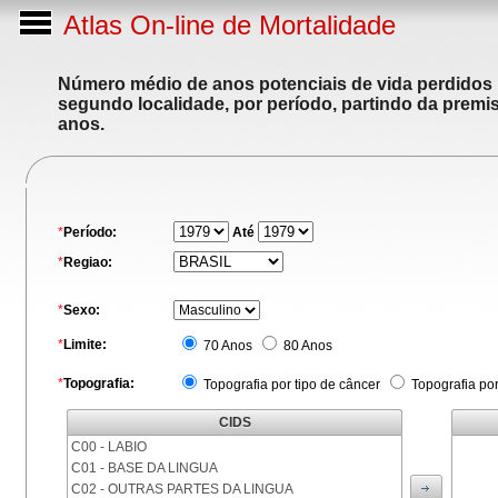
Atlas On-line de Mortalidade
Número médio de anos potenciais de vida perdidos p
segundo localidade, por período, partindo da premis
anos.
*
Período:
Até
*
Regiao:
*
Sexo:
*
Limite:
70 Anos
80 Anos
*
Topografia:
Topografia por tipo de câncer
Topografia po
CIDS
C00 - LABIO
C01 - BASE DA LINGUA
C02 - OUTRAS PARTES DA LINGUA