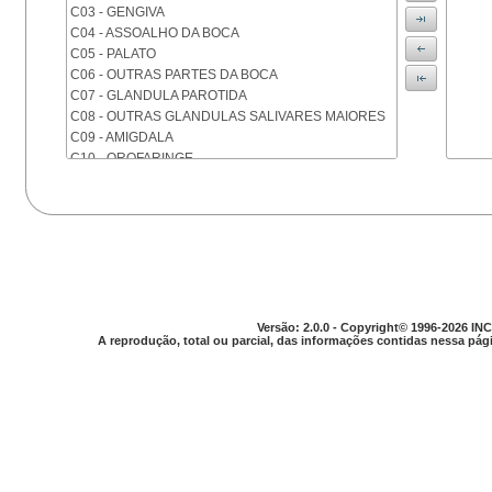
C03 - GENGIVA
C04 - ASSOALHO DA BOCA
C05 - PALATO
C06 - OUTRAS PARTES DA BOCA
C07 - GLANDULA PAROTIDA
C08 - OUTRAS GLANDULAS SALIVARES MAIORES
C09 - AMIGDALA
C10 - OROFARINGE
C11 - NASOFARINGE
C12 - SEIO PIRIFORME
C13 - HIPOFARINGE
C14 - LOCALIZACOES MAL DEFINIDAS DA FARINGE
C15 - ESOFAGO
C16 - ESTOMAGO
C17 - INTESTINO DELGADO
C18 - COLON
Versão: 2.0.0 - Copyright© 1996-2026 INC
A reprodução, total ou parcial, das informações contidas nessa pági
C19 - JUNCAO RETOSSIGMOIDE
C20 - RETO
C21 - ANUS E CANAL ANAL
C22 - FIGADO E VIAS BILIARES INTRA-HEPATICAS
C23 - VESICULA BILIAR
C24 - OUTRAS PARTES DAS VIAS BILIARES
C25 - PANCREAS