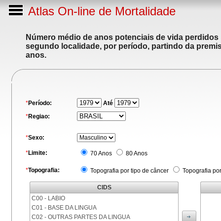
Atlas On-line de Mortalidade
Número médio de anos potenciais de vida perdidos p
segundo localidade, por período, partindo da premis
anos.
*
Período:
Até
*
Regiao:
*
Sexo:
*
Limite:
70 Anos
80 Anos
*
Topografia:
Topografia por tipo de câncer
Topografia po
CIDS
C00 - LABIO
C01 - BASE DA LINGUA
C02 - OUTRAS PARTES DA LINGUA