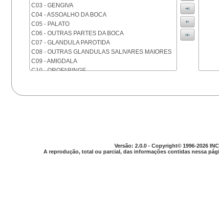
C03 - GENGIVA
C04 - ASSOALHO DA BOCA
C05 - PALATO
C06 - OUTRAS PARTES DA BOCA
C07 - GLANDULA PAROTIDA
C08 - OUTRAS GLANDULAS SALIVARES MAIORES
C09 - AMIGDALA
C10 - OROFARINGE
C11 - NASOFARINGE
C12 - SEIO PIRIFORME
C13 - HIPOFARINGE
C14 - LOCALIZACOES MAL DEFINIDAS DA FARINGE
C15 - ESOFAGO
C16 - ESTOMAGO
C17 - INTESTINO DELGADO
C18 - COLON
Versão: 2.0.0 - Copyright© 1996-2026 INC
A reprodução, total ou parcial, das informações contidas nessa pági
C19 - JUNCAO RETOSSIGMOIDE
C20 - RETO
C21 - ANUS E CANAL ANAL
C22 - FIGADO E VIAS BILIARES INTRA-HEPATICAS
C23 - VESICULA BILIAR
C24 - OUTRAS PARTES DAS VIAS BILIARES
C25 - PANCREAS