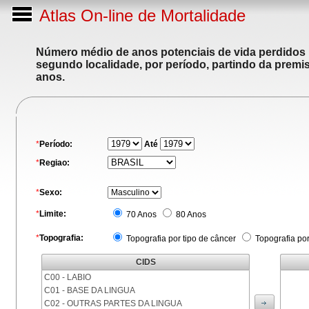
Atlas On-line de Mortalidade
Número médio de anos potenciais de vida perdidos p
segundo localidade, por período, partindo da premis
anos.
*
Período:
Até
*
Regiao:
*
Sexo:
*
Limite:
70 Anos
80 Anos
*
Topografia:
Topografia por tipo de câncer
Topografia po
CIDS
C00 - LABIO
C01 - BASE DA LINGUA
C02 - OUTRAS PARTES DA LINGUA