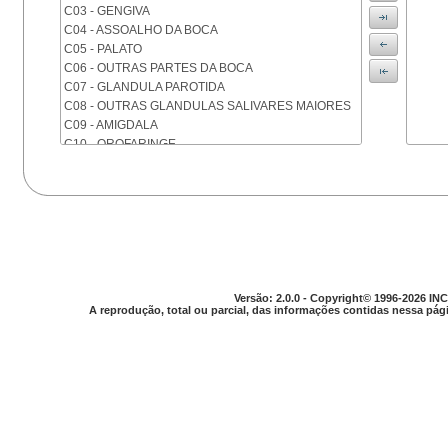
C03 - GENGIVA
C04 - ASSOALHO DA BOCA
C05 - PALATO
C06 - OUTRAS PARTES DA BOCA
C07 - GLANDULA PAROTIDA
C08 - OUTRAS GLANDULAS SALIVARES MAIORES
C09 - AMIGDALA
C10 - OROFARINGE
C11 - NASOFARINGE
C12 - SEIO PIRIFORME
C13 - HIPOFARINGE
C14 - LOCALIZACOES MAL DEFINIDAS DA FARINGE
C15 - ESOFAGO
C16 - ESTOMAGO
C17 - INTESTINO DELGADO
C18 - COLON
Versão: 2.0.0 - Copyright© 1996-2026 INC
A reprodução, total ou parcial, das informações contidas nessa pági
C19 - JUNCAO RETOSSIGMOIDE
C20 - RETO
C21 - ANUS E CANAL ANAL
C22 - FIGADO E VIAS BILIARES INTRA-HEPATICAS
C23 - VESICULA BILIAR
C24 - OUTRAS PARTES DAS VIAS BILIARES
C25 - PANCREAS