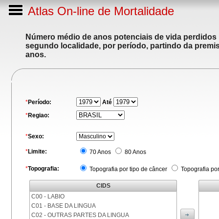
Atlas On-line de Mortalidade
Número médio de anos potenciais de vida perdidos p
segundo localidade, por período, partindo da premis
anos.
*
Período:
Até
*
Regiao:
*
Sexo:
*
Limite:
70 Anos
80 Anos
*
Topografia:
Topografia por tipo de câncer
Topografia po
CIDS
C00 - LABIO
C01 - BASE DA LINGUA
C02 - OUTRAS PARTES DA LINGUA