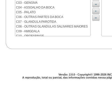
C03 - GENGIVA
C04 - ASSOALHO DA BOCA
C05 - PALATO
C06 - OUTRAS PARTES DA BOCA
C07 - GLANDULA PAROTIDA
C08 - OUTRAS GLANDULAS SALIVARES MAIORES
C09 - AMIGDALA
C10 - OROFARINGE
C11 - NASOFARINGE
C12 - SEIO PIRIFORME
C13 - HIPOFARINGE
C14 - LOCALIZACOES MAL DEFINIDAS DA FARINGE
C15 - ESOFAGO
C16 - ESTOMAGO
C17 - INTESTINO DELGADO
C18 - COLON
Versão: 2.0.0 - Copyright© 1996-2026 INC
A reprodução, total ou parcial, das informações contidas nessa pági
C19 - JUNCAO RETOSSIGMOIDE
C20 - RETO
C21 - ANUS E CANAL ANAL
C22 - FIGADO E VIAS BILIARES INTRA-HEPATICAS
C23 - VESICULA BILIAR
C24 - OUTRAS PARTES DAS VIAS BILIARES
C25 - PANCREAS