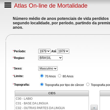
Atlas On-line de Mortalidade
Número médio de anos potenciais de vida perdidos p
segundo localidade, por período, partindo da premis
anos.
*
Período:
Até
*
Regiao:
*
Sexo:
*
Limite:
70 Anos
80 Anos
*
Topografia:
Topografia por tipo de câncer
Topografia po
CIDS
C00 - LABIO
C01 - BASE DA LINGUA
C02 - OUTRAS PARTES DA LINGUA