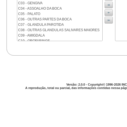
C03 - GENGIVA
C04 - ASSOALHO DA BOCA
C05 - PALATO
C06 - OUTRAS PARTES DA BOCA
C07 - GLANDULA PAROTIDA
C08 - OUTRAS GLANDULAS SALIVARES MAIORES
C09 - AMIGDALA
C10 - OROFARINGE
C11 - NASOFARINGE
C12 - SEIO PIRIFORME
C13 - HIPOFARINGE
C14 - LOCALIZACOES MAL DEFINIDAS DA FARINGE
C15 - ESOFAGO
C16 - ESTOMAGO
C17 - INTESTINO DELGADO
C18 - COLON
Versão: 2.0.0 - Copyright© 1996-2026 INC
A reprodução, total ou parcial, das informações contidas nessa pági
C19 - JUNCAO RETOSSIGMOIDE
C20 - RETO
C21 - ANUS E CANAL ANAL
C22 - FIGADO E VIAS BILIARES INTRA-HEPATICAS
C23 - VESICULA BILIAR
C24 - OUTRAS PARTES DAS VIAS BILIARES
C25 - PANCREAS