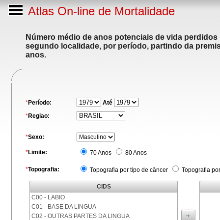
Atlas On-line de Mortalidade
Número médio de anos potenciais de vida perdidos p
segundo localidade, por período, partindo da premis
anos.
*
Período:
Até
*
Regiao:
*
Sexo:
*
Limite:
70 Anos
80 Anos
*
Topografia:
Topografia por tipo de câncer
Topografia po
CIDS
C00 - LABIO
C01 - BASE DA LINGUA
C02 - OUTRAS PARTES DA LINGUA