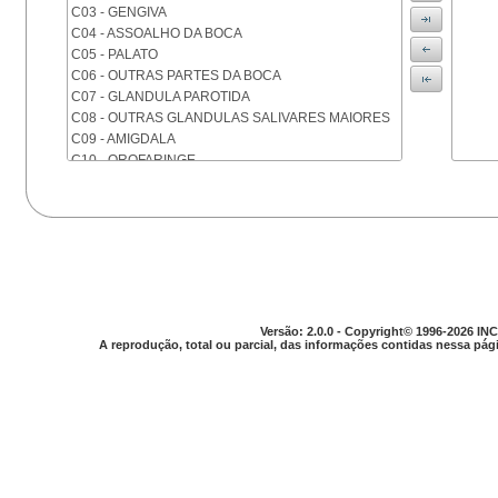
C03 - GENGIVA
C04 - ASSOALHO DA BOCA
C05 - PALATO
C06 - OUTRAS PARTES DA BOCA
C07 - GLANDULA PAROTIDA
C08 - OUTRAS GLANDULAS SALIVARES MAIORES
C09 - AMIGDALA
C10 - OROFARINGE
C11 - NASOFARINGE
C12 - SEIO PIRIFORME
C13 - HIPOFARINGE
C14 - LOCALIZACOES MAL DEFINIDAS DA FARINGE
C15 - ESOFAGO
C16 - ESTOMAGO
C17 - INTESTINO DELGADO
C18 - COLON
Versão: 2.0.0 - Copyright© 1996-2026 INC
A reprodução, total ou parcial, das informações contidas nessa pági
C19 - JUNCAO RETOSSIGMOIDE
C20 - RETO
C21 - ANUS E CANAL ANAL
C22 - FIGADO E VIAS BILIARES INTRA-HEPATICAS
C23 - VESICULA BILIAR
C24 - OUTRAS PARTES DAS VIAS BILIARES
C25 - PANCREAS