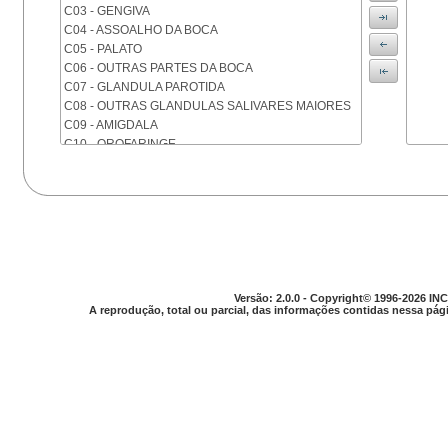
C03 - GENGIVA
C04 - ASSOALHO DA BOCA
C05 - PALATO
C06 - OUTRAS PARTES DA BOCA
C07 - GLANDULA PAROTIDA
C08 - OUTRAS GLANDULAS SALIVARES MAIORES
C09 - AMIGDALA
C10 - OROFARINGE
C11 - NASOFARINGE
C12 - SEIO PIRIFORME
C13 - HIPOFARINGE
C14 - LOCALIZACOES MAL DEFINIDAS DA FARINGE
C15 - ESOFAGO
C16 - ESTOMAGO
C17 - INTESTINO DELGADO
C18 - COLON
Versão: 2.0.0 - Copyright© 1996-2026 INC
A reprodução, total ou parcial, das informações contidas nessa pági
C19 - JUNCAO RETOSSIGMOIDE
C20 - RETO
C21 - ANUS E CANAL ANAL
C22 - FIGADO E VIAS BILIARES INTRA-HEPATICAS
C23 - VESICULA BILIAR
C24 - OUTRAS PARTES DAS VIAS BILIARES
C25 - PANCREAS