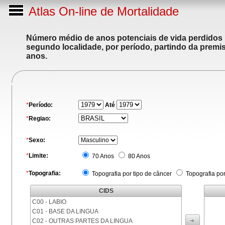
Atlas On-line de Mortalidade
Número médio de anos potenciais de vida perdidos p
segundo localidade, por período, partindo da premis
anos.
*
Período:
Até
*
Regiao:
*
Sexo:
*
Limite:
70 Anos
80 Anos
*
Topografia:
Topografia por tipo de câncer
Topografia po
CIDS
C00 - LABIO
C01 - BASE DA LINGUA
C02 - OUTRAS PARTES DA LINGUA