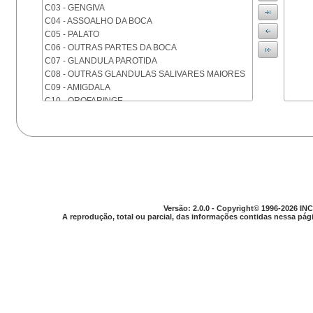
C03 - GENGIVA
C04 - ASSOALHO DA BOCA
C05 - PALATO
C06 - OUTRAS PARTES DA BOCA
C07 - GLANDULA PAROTIDA
C08 - OUTRAS GLANDULAS SALIVARES MAIORES
C09 - AMIGDALA
C10 - OROFARINGE
C11 - NASOFARINGE
C12 - SEIO PIRIFORME
C13 - HIPOFARINGE
C14 - LOCALIZACOES MAL DEFINIDAS DA FARINGE
C15 - ESOFAGO
C16 - ESTOMAGO
C17 - INTESTINO DELGADO
C18 - COLON
Versão: 2.0.0 - Copyright© 1996-2026 INC
A reprodução, total ou parcial, das informações contidas nessa pági
C19 - JUNCAO RETOSSIGMOIDE
C20 - RETO
C21 - ANUS E CANAL ANAL
C22 - FIGADO E VIAS BILIARES INTRA-HEPATICAS
C23 - VESICULA BILIAR
C24 - OUTRAS PARTES DAS VIAS BILIARES
C25 - PANCREAS