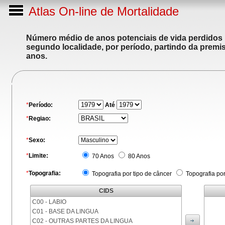
Atlas On-line de Mortalidade
Número médio de anos potenciais de vida perdidos p
segundo localidade, por período, partindo da premis
anos.
*
Período:
Até
*
Regiao:
*
Sexo:
*
Limite:
70 Anos
80 Anos
*
Topografia:
Topografia por tipo de câncer
Topografia po
CIDS
C00 - LABIO
C01 - BASE DA LINGUA
C02 - OUTRAS PARTES DA LINGUA