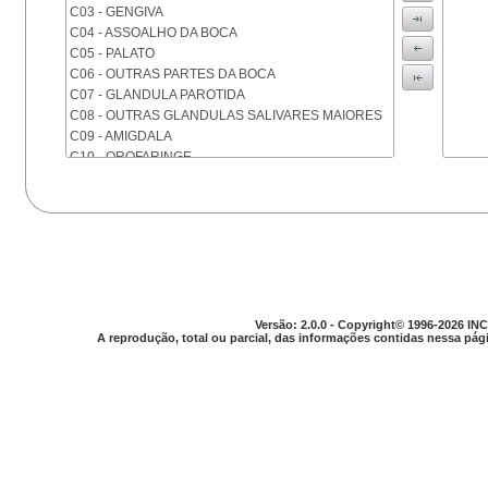
C03 - GENGIVA
C04 - ASSOALHO DA BOCA
C05 - PALATO
C06 - OUTRAS PARTES DA BOCA
C07 - GLANDULA PAROTIDA
C08 - OUTRAS GLANDULAS SALIVARES MAIORES
C09 - AMIGDALA
C10 - OROFARINGE
C11 - NASOFARINGE
C12 - SEIO PIRIFORME
C13 - HIPOFARINGE
C14 - LOCALIZACOES MAL DEFINIDAS DA FARINGE
C15 - ESOFAGO
C16 - ESTOMAGO
C17 - INTESTINO DELGADO
C18 - COLON
Versão: 2.0.0 - Copyright© 1996-2026 INC
A reprodução, total ou parcial, das informações contidas nessa pági
C19 - JUNCAO RETOSSIGMOIDE
C20 - RETO
C21 - ANUS E CANAL ANAL
C22 - FIGADO E VIAS BILIARES INTRA-HEPATICAS
C23 - VESICULA BILIAR
C24 - OUTRAS PARTES DAS VIAS BILIARES
C25 - PANCREAS