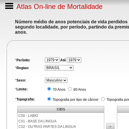
Atlas On-line de Mortalidade
Número médio de anos potenciais de vida perdidos p
segundo localidade, por período, partindo da premis
anos.
*
Período:
Até
*
Regiao:
*
Sexo:
*
Limite:
70 Anos
80 Anos
*
Topografia:
Topografia por tipo de câncer
Topografia po
CIDS
C00 - LABIO
C01 - BASE DA LINGUA
C02 - OUTRAS PARTES DA LINGUA