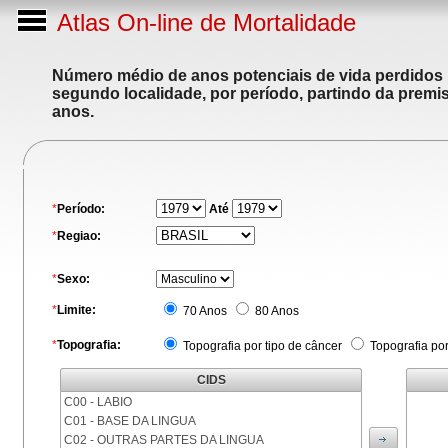
Atlas On-line de Mortalidade
Número médio de anos potenciais de vida perdidos p
segundo localidade, por período, partindo da premis
anos.
*
Período:
Até
*
Regiao:
*
Sexo:
*
Limite:
70 Anos
80 Anos
*
Topografia:
Topografia por tipo de câncer
Topografia po
CIDS
C00 - LABIO
C01 - BASE DA LINGUA
C02 - OUTRAS PARTES DA LINGUA