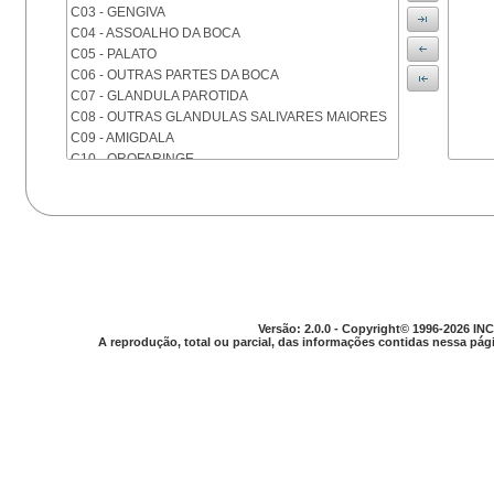
C03 - GENGIVA
C04 - ASSOALHO DA BOCA
C05 - PALATO
C06 - OUTRAS PARTES DA BOCA
C07 - GLANDULA PAROTIDA
C08 - OUTRAS GLANDULAS SALIVARES MAIORES
C09 - AMIGDALA
C10 - OROFARINGE
C11 - NASOFARINGE
C12 - SEIO PIRIFORME
C13 - HIPOFARINGE
C14 - LOCALIZACOES MAL DEFINIDAS DA FARINGE
C15 - ESOFAGO
C16 - ESTOMAGO
C17 - INTESTINO DELGADO
C18 - COLON
Versão: 2.0.0 - Copyright© 1996-2026 INC
A reprodução, total ou parcial, das informações contidas nessa pági
C19 - JUNCAO RETOSSIGMOIDE
C20 - RETO
C21 - ANUS E CANAL ANAL
C22 - FIGADO E VIAS BILIARES INTRA-HEPATICAS
C23 - VESICULA BILIAR
C24 - OUTRAS PARTES DAS VIAS BILIARES
C25 - PANCREAS