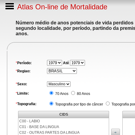
Atlas On-line de Mortalidade
Número médio de anos potenciais de vida perdidos p
segundo localidade, por período, partindo da premis
anos.
*
Período:
Até
*
Regiao:
*
Sexo:
*
Limite:
70 Anos
80 Anos
*
Topografia:
Topografia por tipo de câncer
Topografia po
CIDS
C00 - LABIO
C01 - BASE DA LINGUA
C02 - OUTRAS PARTES DA LINGUA