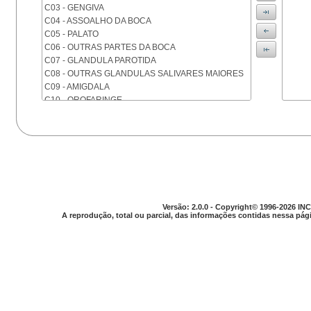
C03 - GENGIVA
C04 - ASSOALHO DA BOCA
C05 - PALATO
C06 - OUTRAS PARTES DA BOCA
C07 - GLANDULA PAROTIDA
C08 - OUTRAS GLANDULAS SALIVARES MAIORES
C09 - AMIGDALA
C10 - OROFARINGE
C11 - NASOFARINGE
C12 - SEIO PIRIFORME
C13 - HIPOFARINGE
C14 - LOCALIZACOES MAL DEFINIDAS DA FARINGE
C15 - ESOFAGO
C16 - ESTOMAGO
C17 - INTESTINO DELGADO
C18 - COLON
Versão: 2.0.0 - Copyright© 1996-2026 INC
A reprodução, total ou parcial, das informações contidas nessa pági
C19 - JUNCAO RETOSSIGMOIDE
C20 - RETO
C21 - ANUS E CANAL ANAL
C22 - FIGADO E VIAS BILIARES INTRA-HEPATICAS
C23 - VESICULA BILIAR
C24 - OUTRAS PARTES DAS VIAS BILIARES
C25 - PANCREAS