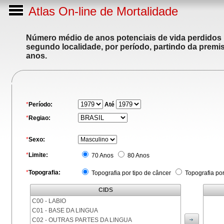
Atlas On-line de Mortalidade
Número médio de anos potenciais de vida perdidos p
segundo localidade, por período, partindo da premis
anos.
*
Período:
Até
*
Regiao:
*
Sexo:
*
Limite:
70 Anos
80 Anos
*
Topografia:
Topografia por tipo de câncer
Topografia po
CIDS
C00 - LABIO
C01 - BASE DA LINGUA
C02 - OUTRAS PARTES DA LINGUA