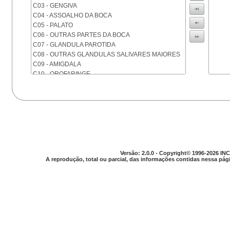
C03 - GENGIVA
C04 - ASSOALHO DA BOCA
C05 - PALATO
C06 - OUTRAS PARTES DA BOCA
C07 - GLANDULA PAROTIDA
C08 - OUTRAS GLANDULAS SALIVARES MAIORES
C09 - AMIGDALA
C10 - OROFARINGE
C11 - NASOFARINGE
C12 - SEIO PIRIFORME
C13 - HIPOFARINGE
C14 - LOCALIZACOES MAL DEFINIDAS DA FARINGE
C15 - ESOFAGO
C16 - ESTOMAGO
C17 - INTESTINO DELGADO
C18 - COLON
Versão: 2.0.0 - Copyright© 1996-2026 INC
A reprodução, total ou parcial, das informações contidas nessa pági
C19 - JUNCAO RETOSSIGMOIDE
C20 - RETO
C21 - ANUS E CANAL ANAL
C22 - FIGADO E VIAS BILIARES INTRA-HEPATICAS
C23 - VESICULA BILIAR
C24 - OUTRAS PARTES DAS VIAS BILIARES
C25 - PANCREAS