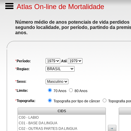
Atlas On-line de Mortalidade
Número médio de anos potenciais de vida perdidos p
segundo localidade, por período, partindo da premis
anos.
*
Período:
Até
*
Regiao:
*
Sexo:
*
Limite:
70 Anos
80 Anos
*
Topografia:
Topografia por tipo de câncer
Topografia po
CIDS
C00 - LABIO
C01 - BASE DA LINGUA
C02 - OUTRAS PARTES DA LINGUA