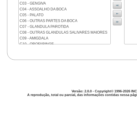
C03 - GENGIVA
C04 - ASSOALHO DA BOCA
C05 - PALATO
C06 - OUTRAS PARTES DA BOCA
C07 - GLANDULA PAROTIDA
C08 - OUTRAS GLANDULAS SALIVARES MAIORES
C09 - AMIGDALA
C10 - OROFARINGE
C11 - NASOFARINGE
C12 - SEIO PIRIFORME
C13 - HIPOFARINGE
C14 - LOCALIZACOES MAL DEFINIDAS DA FARINGE
C15 - ESOFAGO
C16 - ESTOMAGO
C17 - INTESTINO DELGADO
C18 - COLON
Versão: 2.0.0 - Copyright© 1996-2026 INC
A reprodução, total ou parcial, das informações contidas nessa pági
C19 - JUNCAO RETOSSIGMOIDE
C20 - RETO
C21 - ANUS E CANAL ANAL
C22 - FIGADO E VIAS BILIARES INTRA-HEPATICAS
C23 - VESICULA BILIAR
C24 - OUTRAS PARTES DAS VIAS BILIARES
C25 - PANCREAS