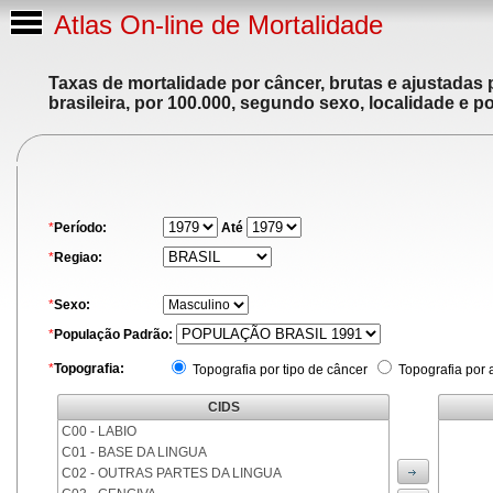
Atlas On-line de Mortalidade
Taxas de mortalidade por câncer, brutas e ajustadas
brasileira, por 100.000, segundo sexo, localidade e p
*
Período:
Até
*
Regiao:
*
Sexo:
*
População Padrão:
*
Topografia:
Topografia por tipo de câncer
Topografia por 
CIDS
C00 - LABIO
C01 - BASE DA LINGUA
C02 - OUTRAS PARTES DA LINGUA