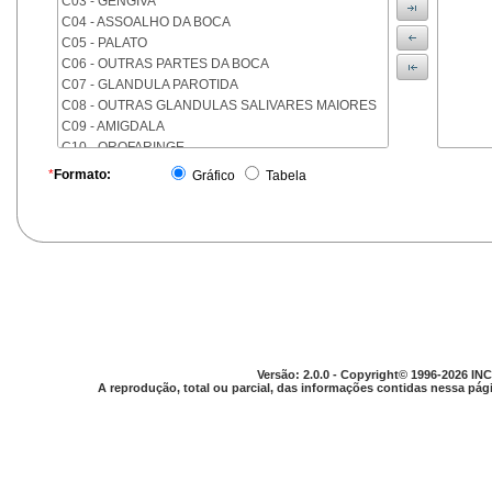
C03 - GENGIVA
C04 - ASSOALHO DA BOCA
C05 - PALATO
C06 - OUTRAS PARTES DA BOCA
C07 - GLANDULA PAROTIDA
C08 - OUTRAS GLANDULAS SALIVARES MAIORES
C09 - AMIGDALA
C10 - OROFARINGE
C11 - NASOFARINGE
*
Formato:
Gráfico
Tabela
C12 - SEIO PIRIFORME
C13 - HIPOFARINGE
C14 - LOCALIZACOES MAL DEFINIDAS DA FARINGE
C15 - ESOFAGO
C16 - ESTOMAGO
C17 - INTESTINO DELGADO
C18 - COLON
C19 - JUNCAO RETOSSIGMOIDE
C20 - RETO
Versão: 2.0.0 - Copyright© 1996-2026 INC
C21 - ANUS E CANAL ANAL
A reprodução, total ou parcial, das informações contidas nessa pági
C22 - FIGADO E VIAS BILIARES INTRA-HEPATICAS
C23 - VESICULA BILIAR
C24 - OUTRAS PARTES DAS VIAS BILIARES
C25 - PANCREAS
C26 - LOCALIZACOES MAL DEFINIDAS NO