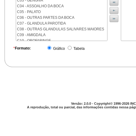
C03 - GENGIVA
C04 - ASSOALHO DA BOCA
C05 - PALATO
C06 - OUTRAS PARTES DA BOCA
C07 - GLANDULA PAROTIDA
C08 - OUTRAS GLANDULAS SALIVARES MAIORES
C09 - AMIGDALA
C10 - OROFARINGE
C11 - NASOFARINGE
*
Formato:
Gráfico
Tabela
C12 - SEIO PIRIFORME
C13 - HIPOFARINGE
C14 - LOCALIZACOES MAL DEFINIDAS DA FARINGE
C15 - ESOFAGO
C16 - ESTOMAGO
C17 - INTESTINO DELGADO
C18 - COLON
C19 - JUNCAO RETOSSIGMOIDE
C20 - RETO
Versão: 2.0.0 - Copyright© 1996-2026 INC
C21 - ANUS E CANAL ANAL
A reprodução, total ou parcial, das informações contidas nessa pági
C22 - FIGADO E VIAS BILIARES INTRA-HEPATICAS
C23 - VESICULA BILIAR
C24 - OUTRAS PARTES DAS VIAS BILIARES
C25 - PANCREAS
C26 - LOCALIZACOES MAL DEFINIDAS NO