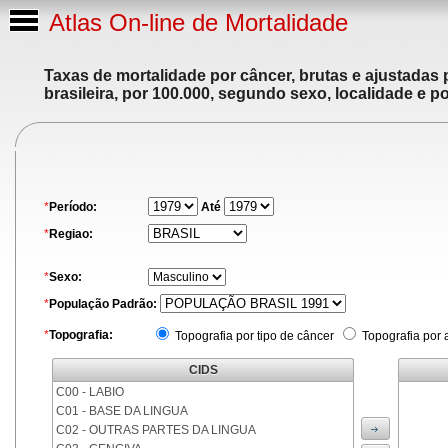
Atlas On-line de Mortalidade
Taxas de mortalidade por câncer, brutas e ajustadas
brasileira, por 100.000, segundo sexo, localidade e p
*
Período:
Até
*
Regiao:
*
Sexo:
*
População Padrão:
*
Topografia:
Topografia por tipo de câncer
Topografia por 
CIDS
C00 - LABIO
C01 - BASE DA LINGUA
C02 - OUTRAS PARTES DA LINGUA