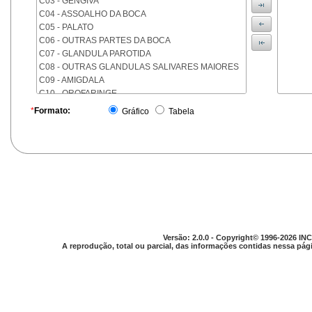
C03 - GENGIVA
C04 - ASSOALHO DA BOCA
C05 - PALATO
C06 - OUTRAS PARTES DA BOCA
C07 - GLANDULA PAROTIDA
C08 - OUTRAS GLANDULAS SALIVARES MAIORES
C09 - AMIGDALA
C10 - OROFARINGE
C11 - NASOFARINGE
*
Formato:
Gráfico
Tabela
C12 - SEIO PIRIFORME
C13 - HIPOFARINGE
C14 - LOCALIZACOES MAL DEFINIDAS DA FARINGE
C15 - ESOFAGO
C16 - ESTOMAGO
C17 - INTESTINO DELGADO
C18 - COLON
C19 - JUNCAO RETOSSIGMOIDE
C20 - RETO
Versão: 2.0.0 - Copyright© 1996-2026 INC
C21 - ANUS E CANAL ANAL
A reprodução, total ou parcial, das informações contidas nessa pági
C22 - FIGADO E VIAS BILIARES INTRA-HEPATICAS
C23 - VESICULA BILIAR
C24 - OUTRAS PARTES DAS VIAS BILIARES
C25 - PANCREAS
C26 - LOCALIZACOES MAL DEFINIDAS NO