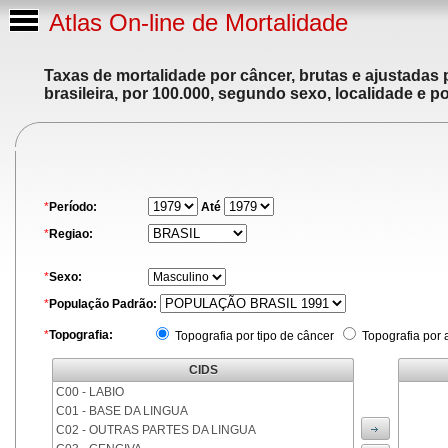
Atlas On-line de Mortalidade
Taxas de mortalidade por câncer, brutas e ajustadas
brasileira, por 100.000, segundo sexo, localidade e p
*
Período:
Até
*
Regiao:
*
Sexo:
*
População Padrão:
*
Topografia:
Topografia por tipo de câncer
Topografia por 
CIDS
C00 - LABIO
C01 - BASE DA LINGUA
C02 - OUTRAS PARTES DA LINGUA