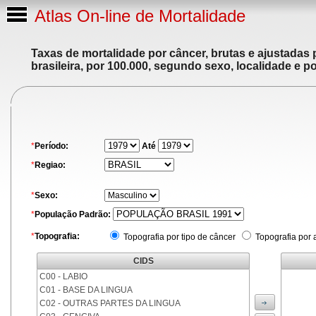
Atlas On-line de Mortalidade
Taxas de mortalidade por câncer, brutas e ajustadas
brasileira, por 100.000, segundo sexo, localidade e p
*
Período:
Até
*
Regiao:
*
Sexo:
*
População Padrão:
*
Topografia:
Topografia por tipo de câncer
Topografia por 
CIDS
C00 - LABIO
C01 - BASE DA LINGUA
C02 - OUTRAS PARTES DA LINGUA