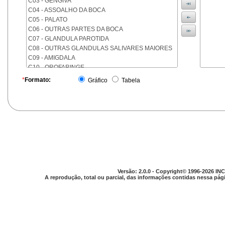
C03 - GENGIVA
C04 - ASSOALHO DA BOCA
C05 - PALATO
C06 - OUTRAS PARTES DA BOCA
C07 - GLANDULA PAROTIDA
C08 - OUTRAS GLANDULAS SALIVARES MAIORES
C09 - AMIGDALA
C10 - OROFARINGE
C11 - NASOFARINGE
*
Formato:
Gráfico
Tabela
C12 - SEIO PIRIFORME
C13 - HIPOFARINGE
C14 - LOCALIZACOES MAL DEFINIDAS DA FARINGE
C15 - ESOFAGO
C16 - ESTOMAGO
C17 - INTESTINO DELGADO
C18 - COLON
C19 - JUNCAO RETOSSIGMOIDE
C20 - RETO
Versão: 2.0.0 - Copyright© 1996-2026 INC
C21 - ANUS E CANAL ANAL
A reprodução, total ou parcial, das informações contidas nessa pági
C22 - FIGADO E VIAS BILIARES INTRA-HEPATICAS
C23 - VESICULA BILIAR
C24 - OUTRAS PARTES DAS VIAS BILIARES
C25 - PANCREAS
C26 - LOCALIZACOES MAL DEFINIDAS NO