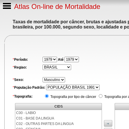
Atlas On-line de Mortalidade
Taxas de mortalidade por câncer, brutas e ajustadas
brasileira, por 100.000, segundo sexo, localidade e p
*
Período:
Até
*
Regiao:
*
Sexo:
*
População Padrão:
*
Topografia:
Topografia por tipo de câncer
Topografia por 
CIDS
C00 - LABIO
C01 - BASE DA LINGUA
C02 - OUTRAS PARTES DA LINGUA