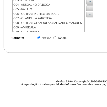
C03 - GENGIVA
C04 - ASSOALHO DA BOCA
C05 - PALATO
C06 - OUTRAS PARTES DA BOCA
C07 - GLANDULA PAROTIDA
C08 - OUTRAS GLANDULAS SALIVARES MAIORES
C09 - AMIGDALA
C10 - OROFARINGE
C11 - NASOFARINGE
*
Formato:
Gráfico
Tabela
C12 - SEIO PIRIFORME
C13 - HIPOFARINGE
C14 - LOCALIZACOES MAL DEFINIDAS DA FARINGE
C15 - ESOFAGO
C16 - ESTOMAGO
C17 - INTESTINO DELGADO
C18 - COLON
C19 - JUNCAO RETOSSIGMOIDE
C20 - RETO
Versão: 2.0.0 - Copyright© 1996-2026 INC
C21 - ANUS E CANAL ANAL
A reprodução, total ou parcial, das informações contidas nessa pági
C22 - FIGADO E VIAS BILIARES INTRA-HEPATICAS
C23 - VESICULA BILIAR
C24 - OUTRAS PARTES DAS VIAS BILIARES
C25 - PANCREAS
C26 - LOCALIZACOES MAL DEFINIDAS NO