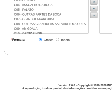
C03 - GENGIVA
C04 - ASSOALHO DA BOCA
C05 - PALATO
C06 - OUTRAS PARTES DA BOCA
C07 - GLANDULA PAROTIDA
C08 - OUTRAS GLANDULAS SALIVARES MAIORES
C09 - AMIGDALA
C10 - OROFARINGE
C11 - NASOFARINGE
*
Formato:
Gráfico
Tabela
C12 - SEIO PIRIFORME
C13 - HIPOFARINGE
C14 - LOCALIZACOES MAL DEFINIDAS DA FARINGE
C15 - ESOFAGO
C16 - ESTOMAGO
C17 - INTESTINO DELGADO
C18 - COLON
C19 - JUNCAO RETOSSIGMOIDE
C20 - RETO
Versão: 2.0.0 - Copyright© 1996-2026 INC
C21 - ANUS E CANAL ANAL
A reprodução, total ou parcial, das informações contidas nessa pági
C22 - FIGADO E VIAS BILIARES INTRA-HEPATICAS
C23 - VESICULA BILIAR
C24 - OUTRAS PARTES DAS VIAS BILIARES
C25 - PANCREAS
C26 - LOCALIZACOES MAL DEFINIDAS NO