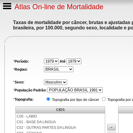
Atlas On-line de Mortalidade
Taxas de mortalidade por câncer, brutas e ajustadas
brasileira, por 100.000, segundo sexo, localidade e p
*
Período:
Até
*
Regiao:
*
Sexo:
*
População Padrão:
*
Topografia:
Topografia por tipo de câncer
Topografia por 
CIDS
C00 - LABIO
C01 - BASE DA LINGUA
C02 - OUTRAS PARTES DA LINGUA