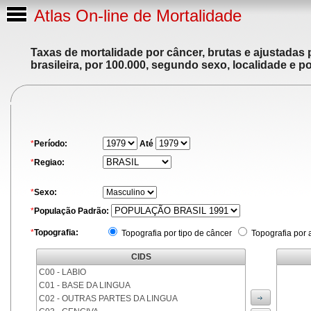
Atlas On-line de Mortalidade
Taxas de mortalidade por câncer, brutas e ajustadas
brasileira, por 100.000, segundo sexo, localidade e p
*
Período:
Até
*
Regiao:
*
Sexo:
*
População Padrão:
*
Topografia:
Topografia por tipo de câncer
Topografia por 
CIDS
C00 - LABIO
C01 - BASE DA LINGUA
C02 - OUTRAS PARTES DA LINGUA