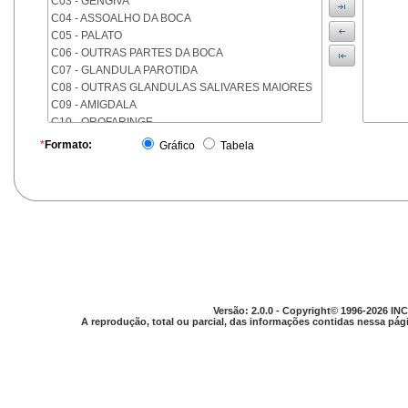
C03 - GENGIVA
C04 - ASSOALHO DA BOCA
C05 - PALATO
C06 - OUTRAS PARTES DA BOCA
C07 - GLANDULA PAROTIDA
C08 - OUTRAS GLANDULAS SALIVARES MAIORES
C09 - AMIGDALA
C10 - OROFARINGE
C11 - NASOFARINGE
*
Formato:
Gráfico
Tabela
C12 - SEIO PIRIFORME
C13 - HIPOFARINGE
C14 - LOCALIZACOES MAL DEFINIDAS DA FARINGE
C15 - ESOFAGO
C16 - ESTOMAGO
C17 - INTESTINO DELGADO
C18 - COLON
C19 - JUNCAO RETOSSIGMOIDE
C20 - RETO
Versão: 2.0.0 - Copyright© 1996-2026 INC
C21 - ANUS E CANAL ANAL
A reprodução, total ou parcial, das informações contidas nessa pági
C22 - FIGADO E VIAS BILIARES INTRA-HEPATICAS
C23 - VESICULA BILIAR
C24 - OUTRAS PARTES DAS VIAS BILIARES
C25 - PANCREAS
C26 - LOCALIZACOES MAL DEFINIDAS NO