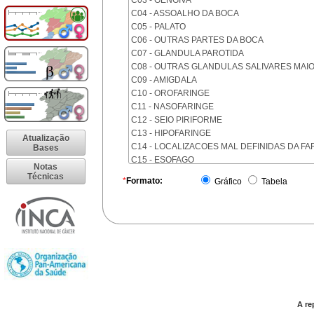
C03 - GENGIVA
C04 - ASSOALHO DA BOCA
C05 - PALATO
C06 - OUTRAS PARTES DA BOCA
C07 - GLANDULA PAROTIDA
C08 - OUTRAS GLANDULAS SALIVARES MAI
C09 - AMIGDALA
C10 - OROFARINGE
C11 - NASOFARINGE
C12 - SEIO PIRIFORME
C13 - HIPOFARINGE
Atualização
C14 - LOCALIZACOES MAL DEFINIDAS DA FA
Bases
C15 - ESOFAGO
Notas
C16 - ESTOMAGO
Técnicas
*
Formato:
Gráfico
Tabela
C17 - INTESTINO DELGADO
C18 - COLON
C19 - JUNCAO RETOSSIGMOIDE
C20 - RETO
C21 - ANUS E CANAL ANAL
C22 - FIGADO E VIAS BILIARES INTRA-HEPAT
C23 - VESICULA BILIAR
C24 - OUTRAS PARTES DAS VIAS BILIARES
C25 - PANCREAS
A re
C26 - LOCALIZACOES MAL DEFINIDAS NO A