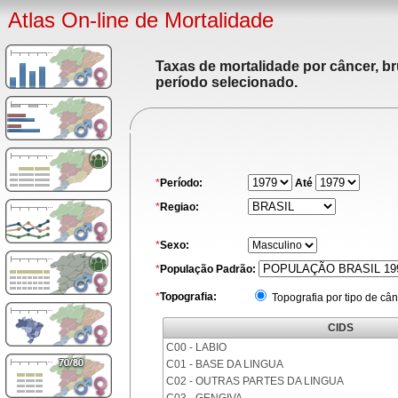
Atlas On-line de Mortalidade
Taxas de mortalidade por câncer, br
período selecionado.
*
Período:
Até
*
Regiao:
*
Sexo:
*
População Padrão:
*
Topografia:
Topografia por tipo de cân
CIDS
C00 - LABIO
C01 - BASE DA LINGUA
C02 - OUTRAS PARTES DA LINGUA