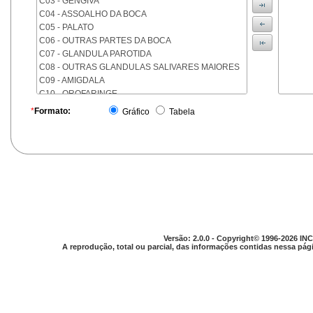
C03 - GENGIVA
C04 - ASSOALHO DA BOCA
C05 - PALATO
C06 - OUTRAS PARTES DA BOCA
C07 - GLANDULA PAROTIDA
C08 - OUTRAS GLANDULAS SALIVARES MAIORES
C09 - AMIGDALA
C10 - OROFARINGE
C11 - NASOFARINGE
*
Formato:
Gráfico
Tabela
C12 - SEIO PIRIFORME
C13 - HIPOFARINGE
C14 - LOCALIZACOES MAL DEFINIDAS DA FARINGE
C15 - ESOFAGO
C16 - ESTOMAGO
C17 - INTESTINO DELGADO
C18 - COLON
C19 - JUNCAO RETOSSIGMOIDE
C20 - RETO
Versão: 2.0.0 - Copyright© 1996-2026 INC
C21 - ANUS E CANAL ANAL
A reprodução, total ou parcial, das informações contidas nessa pági
C22 - FIGADO E VIAS BILIARES INTRA-HEPATICAS
C23 - VESICULA BILIAR
C24 - OUTRAS PARTES DAS VIAS BILIARES
C25 - PANCREAS
C26 - LOCALIZACOES MAL DEFINIDAS NO