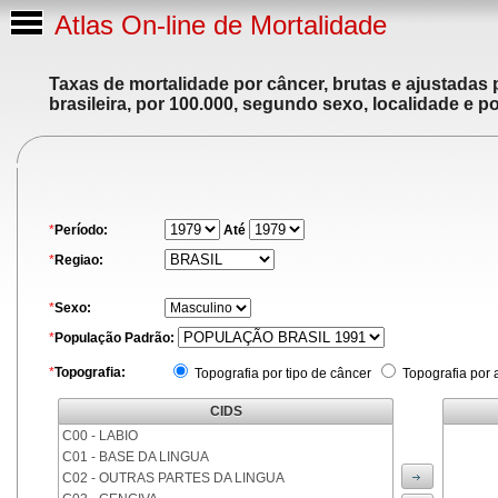
Atlas On-line de Mortalidade
Taxas de mortalidade por câncer, brutas e ajustadas
brasileira, por 100.000, segundo sexo, localidade e p
*
Período:
Até
*
Regiao:
*
Sexo:
*
População Padrão:
*
Topografia:
Topografia por tipo de câncer
Topografia por 
CIDS
C00 - LABIO
C01 - BASE DA LINGUA
C02 - OUTRAS PARTES DA LINGUA