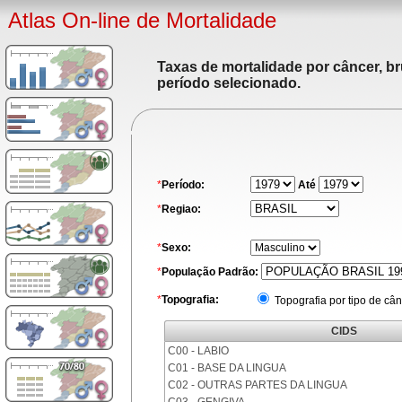
Atlas On-line de Mortalidade
Taxas de mortalidade por câncer, br
período selecionado.
*
Período:
Até
*
Regiao:
*
Sexo:
*
População Padrão:
*
Topografia:
Topografia por tipo de cân
CIDS
C00 - LABIO
C01 - BASE DA LINGUA
C02 - OUTRAS PARTES DA LINGUA