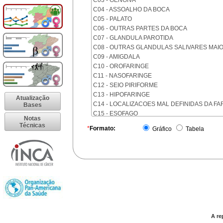
C03 - GENGIVA
C04 - ASSOALHO DA BOCA
C05 - PALATO
C06 - OUTRAS PARTES DA BOCA
C07 - GLANDULA PAROTIDA
C08 - OUTRAS GLANDULAS SALIVARES MAI
C09 - AMIGDALA
C10 - OROFARINGE
C11 - NASOFARINGE
C12 - SEIO PIRIFORME
C13 - HIPOFARINGE
Atualização
C14 - LOCALIZACOES MAL DEFINIDAS DA FA
Bases
C15 - ESOFAGO
Notas
C16 - ESTOMAGO
Técnicas
*
Formato:
Gráfico
Tabela
C17 - INTESTINO DELGADO
C18 - COLON
C19 - JUNCAO RETOSSIGMOIDE
C20 - RETO
C21 - ANUS E CANAL ANAL
C22 - FIGADO E VIAS BILIARES INTRA-HEPAT
C23 - VESICULA BILIAR
C24 - OUTRAS PARTES DAS VIAS BILIARES
C25 - PANCREAS
A re
C26 - LOCALIZACOES MAL DEFINIDAS NO A