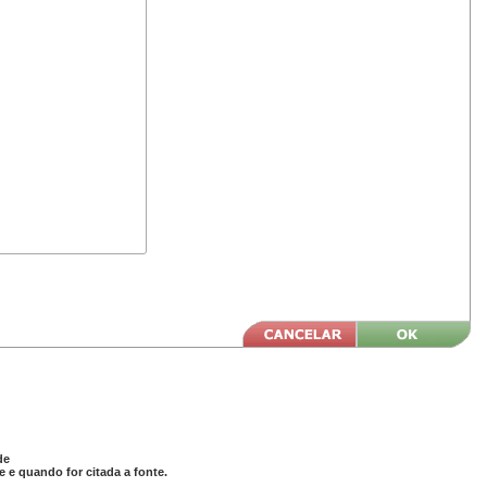
de
 e quando for citada a fonte.