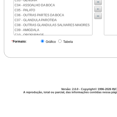
C03 - GENGIVA
C04 - ASSOALHO DA BOCA
C05 - PALATO
C06 - OUTRAS PARTES DA BOCA
C07 - GLANDULA PAROTIDA
C08 - OUTRAS GLANDULAS SALIVARES MAIORES
C09 - AMIGDALA
C10 - OROFARINGE
C11 - NASOFARINGE
*
Formato:
Gráfico
Tabela
C12 - SEIO PIRIFORME
C13 - HIPOFARINGE
C14 - LOCALIZACOES MAL DEFINIDAS DA FARINGE
C15 - ESOFAGO
C16 - ESTOMAGO
C17 - INTESTINO DELGADO
C18 - COLON
C19 - JUNCAO RETOSSIGMOIDE
C20 - RETO
Versão: 2.0.0 - Copyright© 1996-2026 INC
C21 - ANUS E CANAL ANAL
A reprodução, total ou parcial, das informações contidas nessa pági
C22 - FIGADO E VIAS BILIARES INTRA-HEPATICAS
C23 - VESICULA BILIAR
C24 - OUTRAS PARTES DAS VIAS BILIARES
C25 - PANCREAS
C26 - LOCALIZACOES MAL DEFINIDAS NO