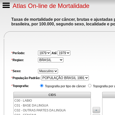
Atlas On-line de Mortalidade
Taxas de mortalidade por câncer, brutas e ajustadas
brasileira, por 100.000, segundo sexo, localidade e p
*
Período:
Até
*
Regiao:
*
Sexo:
*
População Padrão:
*
Topografia:
Topografia por tipo de câncer
Topografia por 
CIDS
C00 - LABIO
C01 - BASE DA LINGUA
C02 - OUTRAS PARTES DA LINGUA