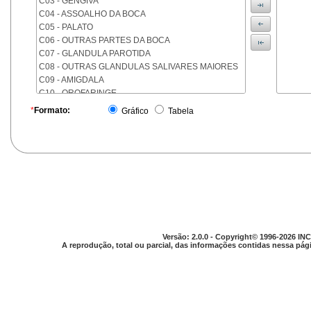
C03 - GENGIVA
C04 - ASSOALHO DA BOCA
C05 - PALATO
C06 - OUTRAS PARTES DA BOCA
C07 - GLANDULA PAROTIDA
C08 - OUTRAS GLANDULAS SALIVARES MAIORES
C09 - AMIGDALA
C10 - OROFARINGE
C11 - NASOFARINGE
*
Formato:
Gráfico
Tabela
C12 - SEIO PIRIFORME
C13 - HIPOFARINGE
C14 - LOCALIZACOES MAL DEFINIDAS DA FARINGE
C15 - ESOFAGO
C16 - ESTOMAGO
C17 - INTESTINO DELGADO
C18 - COLON
C19 - JUNCAO RETOSSIGMOIDE
C20 - RETO
Versão: 2.0.0 - Copyright© 1996-2026 INC
C21 - ANUS E CANAL ANAL
A reprodução, total ou parcial, das informações contidas nessa pági
C22 - FIGADO E VIAS BILIARES INTRA-HEPATICAS
C23 - VESICULA BILIAR
C24 - OUTRAS PARTES DAS VIAS BILIARES
C25 - PANCREAS
C26 - LOCALIZACOES MAL DEFINIDAS NO