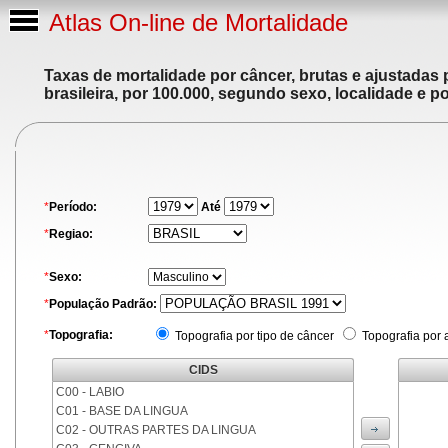
Atlas On-line de Mortalidade
Taxas de mortalidade por câncer, brutas e ajustadas
brasileira, por 100.000, segundo sexo, localidade e p
*
Período:
Até
*
Regiao:
*
Sexo:
*
População Padrão:
*
Topografia:
Topografia por tipo de câncer
Topografia por 
CIDS
C00 - LABIO
C01 - BASE DA LINGUA
C02 - OUTRAS PARTES DA LINGUA