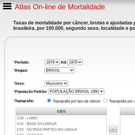
Atlas On-line de Mortalidade
Taxas de mortalidade por câncer, brutas e ajustadas
brasileira, por 100.000, segundo sexo, localidade e p
*
Período:
Até
*
Regiao:
*
Sexo:
*
População Padrão:
*
Topografia:
Topografia por tipo de câncer
Topografia por 
CIDS
C00 - LABIO
C01 - BASE DA LINGUA
C02 - OUTRAS PARTES DA LINGUA