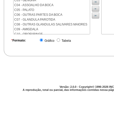
C03 - GENGIVA
C04 - ASSOALHO DA BOCA
C05 - PALATO
C06 - OUTRAS PARTES DA BOCA
C07 - GLANDULA PAROTIDA
C08 - OUTRAS GLANDULAS SALIVARES MAIORES
C09 - AMIGDALA
C10 - OROFARINGE
C11 - NASOFARINGE
*
Formato:
Gráfico
Tabela
C12 - SEIO PIRIFORME
C13 - HIPOFARINGE
C14 - LOCALIZACOES MAL DEFINIDAS DA FARINGE
C15 - ESOFAGO
C16 - ESTOMAGO
C17 - INTESTINO DELGADO
C18 - COLON
C19 - JUNCAO RETOSSIGMOIDE
C20 - RETO
Versão: 2.0.0 - Copyright© 1996-2026 INC
C21 - ANUS E CANAL ANAL
A reprodução, total ou parcial, das informações contidas nessa pági
C22 - FIGADO E VIAS BILIARES INTRA-HEPATICAS
C23 - VESICULA BILIAR
C24 - OUTRAS PARTES DAS VIAS BILIARES
C25 - PANCREAS
C26 - LOCALIZACOES MAL DEFINIDAS NO