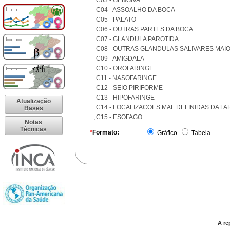
C03 - GENGIVA
C04 - ASSOALHO DA BOCA
C05 - PALATO
C06 - OUTRAS PARTES DA BOCA
C07 - GLANDULA PAROTIDA
C08 - OUTRAS GLANDULAS SALIVARES MAI
C09 - AMIGDALA
C10 - OROFARINGE
C11 - NASOFARINGE
C12 - SEIO PIRIFORME
C13 - HIPOFARINGE
Atualização
C14 - LOCALIZACOES MAL DEFINIDAS DA FA
Bases
C15 - ESOFAGO
Notas
C16 - ESTOMAGO
Técnicas
*
Formato:
Gráfico
Tabela
C17 - INTESTINO DELGADO
C18 - COLON
C19 - JUNCAO RETOSSIGMOIDE
C20 - RETO
C21 - ANUS E CANAL ANAL
C22 - FIGADO E VIAS BILIARES INTRA-HEPAT
C23 - VESICULA BILIAR
C24 - OUTRAS PARTES DAS VIAS BILIARES
C25 - PANCREAS
A re
C26 - LOCALIZACOES MAL DEFINIDAS NO A