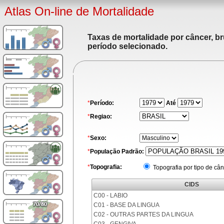
Atlas On-line de Mortalidade
Taxas de mortalidade por câncer, br
período selecionado.
*
Período:
Até
*
Regiao:
*
Sexo:
*
População Padrão:
*
Topografia:
Topografia por tipo de cân
CIDS
C00 - LABIO
C01 - BASE DA LINGUA
C02 - OUTRAS PARTES DA LINGUA