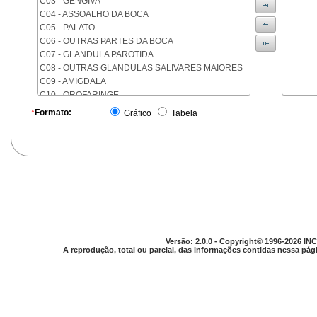
C03 - GENGIVA
C04 - ASSOALHO DA BOCA
C05 - PALATO
C06 - OUTRAS PARTES DA BOCA
C07 - GLANDULA PAROTIDA
C08 - OUTRAS GLANDULAS SALIVARES MAIORES
C09 - AMIGDALA
C10 - OROFARINGE
C11 - NASOFARINGE
*
Formato:
Gráfico
Tabela
C12 - SEIO PIRIFORME
C13 - HIPOFARINGE
C14 - LOCALIZACOES MAL DEFINIDAS DA FARINGE
C15 - ESOFAGO
C16 - ESTOMAGO
C17 - INTESTINO DELGADO
C18 - COLON
C19 - JUNCAO RETOSSIGMOIDE
C20 - RETO
Versão: 2.0.0 - Copyright© 1996-2026 INC
C21 - ANUS E CANAL ANAL
A reprodução, total ou parcial, das informações contidas nessa pági
C22 - FIGADO E VIAS BILIARES INTRA-HEPATICAS
C23 - VESICULA BILIAR
C24 - OUTRAS PARTES DAS VIAS BILIARES
C25 - PANCREAS
C26 - LOCALIZACOES MAL DEFINIDAS NO