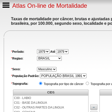
Atlas On-line de Mortalidade
Taxas de mortalidade por câncer, brutas e ajustadas
brasileira, por 100.000, segundo sexo, localidade e p
*
Período:
Até
*
Regiao:
*
Sexo:
*
População Padrão:
*
Topografia:
Topografia por tipo de câncer
Topografia por 
CIDS
C00 - LABIO
C01 - BASE DA LINGUA
C02 - OUTRAS PARTES DA LINGUA