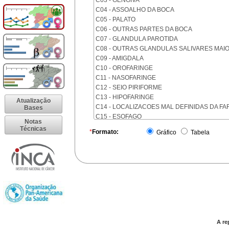
C03 - GENGIVA
C04 - ASSOALHO DA BOCA
C05 - PALATO
C06 - OUTRAS PARTES DA BOCA
C07 - GLANDULA PAROTIDA
C08 - OUTRAS GLANDULAS SALIVARES MAI
C09 - AMIGDALA
C10 - OROFARINGE
C11 - NASOFARINGE
C12 - SEIO PIRIFORME
C13 - HIPOFARINGE
Atualização
C14 - LOCALIZACOES MAL DEFINIDAS DA FA
Bases
C15 - ESOFAGO
Notas
C16 - ESTOMAGO
Técnicas
*
Formato:
Gráfico
Tabela
C17 - INTESTINO DELGADO
C18 - COLON
C19 - JUNCAO RETOSSIGMOIDE
C20 - RETO
C21 - ANUS E CANAL ANAL
C22 - FIGADO E VIAS BILIARES INTRA-HEPAT
C23 - VESICULA BILIAR
C24 - OUTRAS PARTES DAS VIAS BILIARES
C25 - PANCREAS
A re
C26 - LOCALIZACOES MAL DEFINIDAS NO A