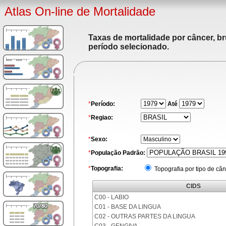
Atlas On-line de Mortalidade
Taxas de mortalidade por câncer, br
período selecionado.
*
Período:
Até
*
Regiao:
*
Sexo:
*
População Padrão:
*
Topografia:
Topografia por tipo de cân
CIDS
C00 - LABIO
C01 - BASE DA LINGUA
C02 - OUTRAS PARTES DA LINGUA