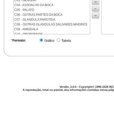
C03 - GENGIVA
C04 - ASSOALHO DA BOCA
C05 - PALATO
C06 - OUTRAS PARTES DA BOCA
C07 - GLANDULA PAROTIDA
C08 - OUTRAS GLANDULAS SALIVARES MAIORES
C09 - AMIGDALA
C10 - OROFARINGE
C11 - NASOFARINGE
*
Formato:
Gráfico
Tabela
C12 - SEIO PIRIFORME
C13 - HIPOFARINGE
C14 - LOCALIZACOES MAL DEFINIDAS DA FARINGE
C15 - ESOFAGO
C16 - ESTOMAGO
C17 - INTESTINO DELGADO
C18 - COLON
C19 - JUNCAO RETOSSIGMOIDE
C20 - RETO
Versão: 2.0.0 - Copyright© 1996-2026 INC
C21 - ANUS E CANAL ANAL
A reprodução, total ou parcial, das informações contidas nessa pági
C22 - FIGADO E VIAS BILIARES INTRA-HEPATICAS
C23 - VESICULA BILIAR
C24 - OUTRAS PARTES DAS VIAS BILIARES
C25 - PANCREAS
C26 - LOCALIZACOES MAL DEFINIDAS NO