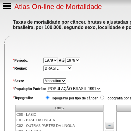
Atlas On-line de Mortalidade
Taxas de mortalidade por câncer, brutas e ajustadas
brasileira, por 100.000, segundo sexo, localidade e p
*
Período:
Até
*
Regiao:
*
Sexo:
*
População Padrão:
*
Topografia:
Topografia por tipo de câncer
Topografia por 
CIDS
C00 - LABIO
C01 - BASE DA LINGUA
C02 - OUTRAS PARTES DA LINGUA