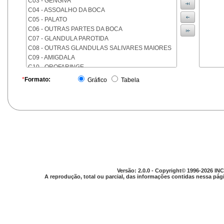
C03 - GENGIVA
C04 - ASSOALHO DA BOCA
C05 - PALATO
C06 - OUTRAS PARTES DA BOCA
C07 - GLANDULA PAROTIDA
C08 - OUTRAS GLANDULAS SALIVARES MAIORES
C09 - AMIGDALA
C10 - OROFARINGE
C11 - NASOFARINGE
*
Formato:
Gráfico
Tabela
C12 - SEIO PIRIFORME
C13 - HIPOFARINGE
C14 - LOCALIZACOES MAL DEFINIDAS DA FARINGE
C15 - ESOFAGO
C16 - ESTOMAGO
C17 - INTESTINO DELGADO
C18 - COLON
C19 - JUNCAO RETOSSIGMOIDE
C20 - RETO
Versão: 2.0.0 - Copyright© 1996-2026 INC
C21 - ANUS E CANAL ANAL
A reprodução, total ou parcial, das informações contidas nessa pági
C22 - FIGADO E VIAS BILIARES INTRA-HEPATICAS
C23 - VESICULA BILIAR
C24 - OUTRAS PARTES DAS VIAS BILIARES
C25 - PANCREAS
C26 - LOCALIZACOES MAL DEFINIDAS NO