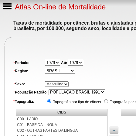
Atlas On-line de Mortalidade
Taxas de mortalidade por câncer, brutas e ajustadas
brasileira, por 100.000, segundo sexo, localidade e p
*
Período:
Até
*
Regiao:
*
Sexo:
*
População Padrão:
*
Topografia:
Topografia por tipo de câncer
Topografia por 
CIDS
C00 - LABIO
C01 - BASE DA LINGUA
C02 - OUTRAS PARTES DA LINGUA