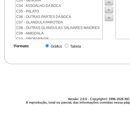
C03 - GENGIVA
C04 - ASSOALHO DA BOCA
C05 - PALATO
C06 - OUTRAS PARTES DA BOCA
C07 - GLANDULA PAROTIDA
C08 - OUTRAS GLANDULAS SALIVARES MAIORES
C09 - AMIGDALA
C10 - OROFARINGE
C11 - NASOFARINGE
*
Formato:
Gráfico
Tabela
C12 - SEIO PIRIFORME
C13 - HIPOFARINGE
C14 - LOCALIZACOES MAL DEFINIDAS DA FARINGE
C15 - ESOFAGO
C16 - ESTOMAGO
C17 - INTESTINO DELGADO
C18 - COLON
C19 - JUNCAO RETOSSIGMOIDE
C20 - RETO
Versão: 2.0.0 - Copyright© 1996-2026 INC
C21 - ANUS E CANAL ANAL
A reprodução, total ou parcial, das informações contidas nessa pági
C22 - FIGADO E VIAS BILIARES INTRA-HEPATICAS
C23 - VESICULA BILIAR
C24 - OUTRAS PARTES DAS VIAS BILIARES
C25 - PANCREAS
C26 - LOCALIZACOES MAL DEFINIDAS NO