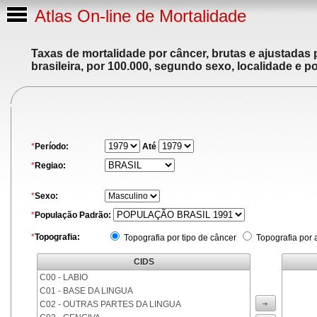
Atlas On-line de Mortalidade
Taxas de mortalidade por câncer, brutas e ajustadas
brasileira, por 100.000, segundo sexo, localidade e p
*
Período:
Até
*
Regiao:
*
Sexo:
*
População Padrão:
*
Topografia:
Topografia por tipo de câncer
Topografia por 
CIDS
C00 - LABIO
C01 - BASE DA LINGUA
C02 - OUTRAS PARTES DA LINGUA