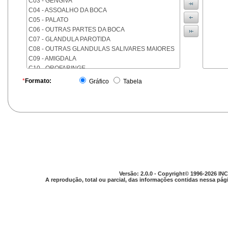
C03 - GENGIVA
C04 - ASSOALHO DA BOCA
C05 - PALATO
C06 - OUTRAS PARTES DA BOCA
C07 - GLANDULA PAROTIDA
C08 - OUTRAS GLANDULAS SALIVARES MAIORES
C09 - AMIGDALA
C10 - OROFARINGE
C11 - NASOFARINGE
*
Formato:
Gráfico
Tabela
C12 - SEIO PIRIFORME
C13 - HIPOFARINGE
C14 - LOCALIZACOES MAL DEFINIDAS DA FARINGE
C15 - ESOFAGO
C16 - ESTOMAGO
C17 - INTESTINO DELGADO
C18 - COLON
C19 - JUNCAO RETOSSIGMOIDE
C20 - RETO
Versão: 2.0.0 - Copyright© 1996-2026 INC
C21 - ANUS E CANAL ANAL
A reprodução, total ou parcial, das informações contidas nessa pági
C22 - FIGADO E VIAS BILIARES INTRA-HEPATICAS
C23 - VESICULA BILIAR
C24 - OUTRAS PARTES DAS VIAS BILIARES
C25 - PANCREAS
C26 - LOCALIZACOES MAL DEFINIDAS NO