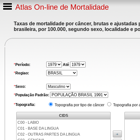
Atlas On-line de Mortalidade
Taxas de mortalidade por câncer, brutas e ajustadas
brasileira, por 100.000, segundo sexo, localidade e p
*
Período:
Até
*
Regiao:
*
Sexo:
*
População Padrão:
*
Topografia:
Topografia por tipo de câncer
Topografia por 
CIDS
C00 - LABIO
C01 - BASE DA LINGUA
C02 - OUTRAS PARTES DA LINGUA