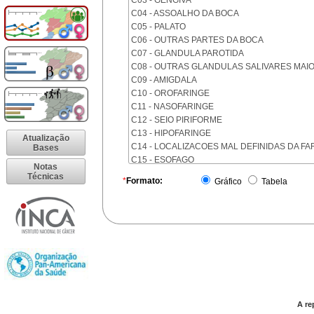
C03 - GENGIVA
C04 - ASSOALHO DA BOCA
C05 - PALATO
C06 - OUTRAS PARTES DA BOCA
C07 - GLANDULA PAROTIDA
C08 - OUTRAS GLANDULAS SALIVARES MAI
C09 - AMIGDALA
C10 - OROFARINGE
C11 - NASOFARINGE
C12 - SEIO PIRIFORME
C13 - HIPOFARINGE
Atualização
C14 - LOCALIZACOES MAL DEFINIDAS DA FA
Bases
C15 - ESOFAGO
Notas
C16 - ESTOMAGO
Técnicas
*
Formato:
Gráfico
Tabela
C17 - INTESTINO DELGADO
C18 - COLON
C19 - JUNCAO RETOSSIGMOIDE
C20 - RETO
C21 - ANUS E CANAL ANAL
C22 - FIGADO E VIAS BILIARES INTRA-HEPAT
C23 - VESICULA BILIAR
C24 - OUTRAS PARTES DAS VIAS BILIARES
C25 - PANCREAS
A re
C26 - LOCALIZACOES MAL DEFINIDAS NO A