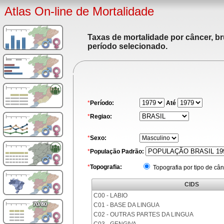
Atlas On-line de Mortalidade
Taxas de mortalidade por câncer, br
período selecionado.
*
Período:
Até
*
Regiao:
*
Sexo:
*
População Padrão:
*
Topografia:
Topografia por tipo de cân
CIDS
C00 - LABIO
C01 - BASE DA LINGUA
C02 - OUTRAS PARTES DA LINGUA